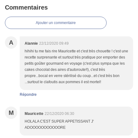
Commentaires
Ajouter un commentaire
A
Alannie
22/12/2020 09:49
hihihi tu me fais rire Mauricette et c'est très chouette ! c'est une
recette surprenante et surtout très pratique por emporter des
petits goûter gourmand en voyage (c'est plus sympa que les
cakes chocolat des aires d'autoroute!!), c'est très
propre...bocal en verre stérilisé du coup...et c'est très bon
...surtout le clafoutis aux pommes il est mortel!
Répondre
M
Mauricette
22/12/2020 06:30
HOLALA C'EST SUPER APPETISSANT J'
ADOOOOOOOOOOORE