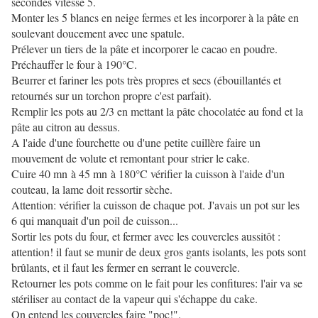
secondes vitesse 5.
Monter les 5 blancs en neige fermes et les incorporer à la pâte en
soulevant doucement avec une spatule.
Prélever un tiers de la pâte et incorporer le cacao en poudre.
Préchauffer le four à 190°C.
Beurrer et fariner les pots très propres et secs (ébouillantés et
retournés sur un torchon propre c'est parfait).
Remplir les pots au 2/3 en mettant la pâte chocolatée au fond et la
pâte au citron au dessus.
A l'aide d'une fourchette ou d'une petite cuillère faire un
mouvement de volute et remontant pour strier le cake.
Cuire 40 mn à 45 mn à 180°C vérifier la cuisson à l'aide d'un
couteau, la lame doit ressortir sèche.
Attention: vérifier la cuisson de chaque pot. J'avais un pot sur les
6 qui manquait d'un poil de cuisson...
Sortir les pots du four, et fermer avec les couvercles aussitôt :
attention! il faut se munir de deux gros gants isolants, les pots sont
brûlants, et il faut les fermer en serrant le couvercle.
Retourner les pots comme on le fait pour les confitures: l'air va se
stériliser au contact de la vapeur qui s'échappe du cake.
On entend les couvercles faire "poc!".