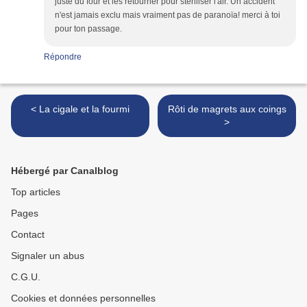
juste du four et les retourner pour stériliser l'air. Un accident
n'est jamais exclu mais vraiment pas de paranoïa! merci à toi
pour ton passage.
Répondre
< La cigale et la fourmi
Rôti de magrets aux coings
>
Hébergé par Canalblog
Top articles
Pages
Contact
Signaler un abus
C.G.U.
Cookies et données personnelles