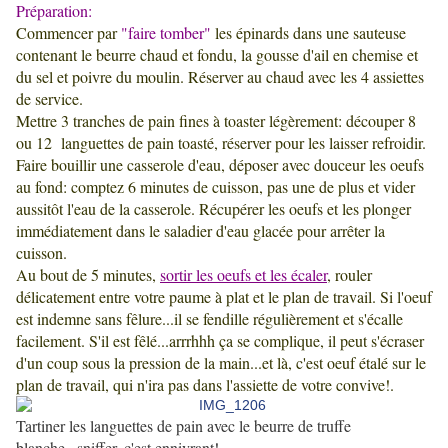
Préparation:
Commencer par
"faire tomber"
les épinards dans une sauteuse
contenant le beurre chaud et fondu, la gousse d'ail en chemise et
du sel et poivre du moulin. Réserver au chaud avec les 4 assiettes
de service.
Mettre 3 tranches de pain fines à toaster légèrement: découper 8
ou 12 languettes de pain toasté, réserver pour les laisser refroidir.
Faire bouillir une casserole d'eau, déposer avec douceur les oeufs
au fond: comptez 6 minutes de cuisson, pas une de plus et vider
aussitôt l'eau de la casserole. Récupérer les oeufs et les plonger
immédiatement dans le saladier d'eau glacée pour arrêter la
cuisson.
Au bout de 5 minutes,
sortir les oeufs et les écaler
, rouler
délicatement entre votre paume à plat et le plan de travail. Si l'oeuf
est indemne sans fêlure...il se fendille régulièrement et s'écalle
facilement. S'il est fêlé...arrrhhh ça se complique, il peut s'écraser
d'un coup sous la pression de la main...et là, c'est oeuf étalé sur le
plan de travail, qui n'ira pas dans l'assiette de votre convive!.
Tartiner les languettes de pain avec le beurre de truffe
blanche...sniffer, c'est ennivrant!.