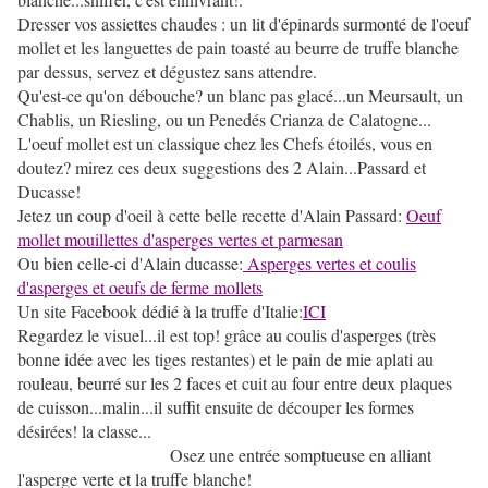
Dresser vos assiettes chaudes : un lit d'épinards surmonté de l'oeuf
mollet et les languettes de pain toasté au beurre de truffe blanche
par dessus, servez et dégustez sans attendre.
Qu'est-ce qu'on débouche? un blanc pas glacé...un Meursault, un
Chablis, un Riesling, ou un Penedés Crianza de Calatogne...
L'oeuf mollet est un classique chez les Chefs étoilés, vous en
doutez? mirez ces deux suggestions des 2 Alain...Passard et
Ducasse!
Jetez un coup d'oeil à cette belle recette d'Alain Passard:
Oeuf
mollet mouillettes d'asperges vertes et parmesan
Ou bien celle-ci d'Alain ducasse:
Asperges vertes et coulis
d'asperges et oeufs de ferme mollets
Un site Facebook dédié à la truffe d'Italie:
ICI
Regardez le visuel...il est top! grâce au coulis d'asperges (très
bonne idée avec les tiges restantes) et le pain de mie aplati au
rouleau, beurré sur les 2 faces et cuit au four entre deux plaques
de cuisson...malin...il suffit ensuite de découper les formes
désirées! la classe...
Osez une entrée somptueuse en alliant
l'asperge verte et la truffe blanche!