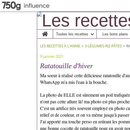
Home
Toutes les recettes
Les bons plans
LES RECETTES À L'ANNIE
>
3-LÉGUMES-RIZ-PÂTES
>
R
9 janvier 2021
Ratatouille d'hiver
Ma soeur à réalisé cette délicieuse ratatouille d'a
WhatsApp m'a mis l'eau à la bouche.
La photo du ELLE est sûrement un poil trafiquée.
n'ont pas cette allure là! ma photo est plus proch
C'est un artifice très souvent employé en photo cu
relief et de couleur, et on va même jusqu'à passer 
J'ai apporté ma touche perso en retirant les pommes
une bonne cocotte de ratatouille pour en avoir pour