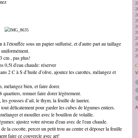
imez
2
2
2
2
2
2
2
n à l'étouffée sous un papier sulfurisé, et d'autre part au taillage
2
nt uniformément.
2
2
3 cm , pas plus!
ns 0,5l d'eau chaude: réserver
C
ans 2 C à S d’huile d’olive, ajoutez les carottes, mélangez et
V
 mélangez bien, et faire dorer.
 6 quartiers, remuer faire dorer légèrement.
 les gousses d’ail, le thym, la feuille de laurier,
 tout délicatement pour garder les cubes de légumes entiers.
A
n mélanger et mouiller avec le bouillon de volaille.
 légumes: ajustez votre niveau d'eau avec de l'eau chaude.
e de la cocotte, percer un petit trou au centre et déposer la feuille
t faire ce couvercle avec art!