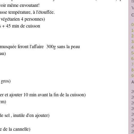
f
 voir même envoutant!
V
asse température, à l'étouffée.
C
 végétarien 4 personnes)
 + 45 min de cuisson
0
1
2
3
e musquée feront l'affaire 300g sans la peau
4
eau)
5
6
7
8
9
t gros)
A
2
er et ajouter 10 min avant la fin de la cuisson)
2
2cm)
2
2
e sel , inutile d'en ajouter)
2
2
2
e de la cannelle)
2