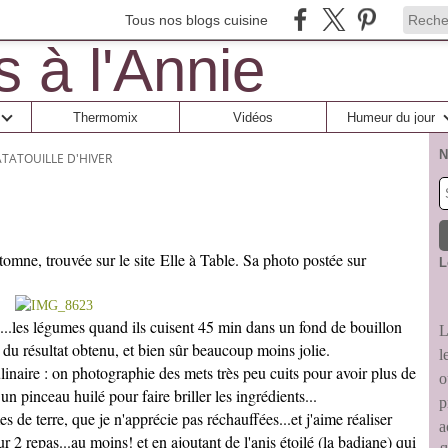
Tous nos blogs cuisine
Thermomix
Vidéos
Humeur du jour
N
ATATOUILLE D'HIVER
utomne, trouvée sur le site
Elle à Table.
Sa photo postée sur
L
..les légumes quand ils cuisent 45 min dans un fond de bouillon
L
e du résultat obtenu, et bien sûr beaucoup moins jolie.
l
linaire : on photographie des mets très peu cuits pour avoir plus de
o
un pinceau huilé pour faire briller les ingrédients...
p
 de terre, que je n'apprécie pas réchauffées...et j'aime réaliser
a
 2 repas...au moins! et en ajoutant de l'anis étoilé (la badiane) qui