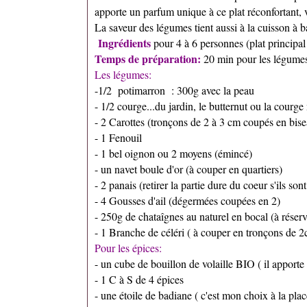
apporte un parfum unique à ce plat réconfortant,
La saveur des légumes tient aussi à la cuisson à b
Ingrédients
pour 4 à 6 personnes (plat principal
Temps de préparation:
20 min pour les légumes
Les légumes:
-1/2 potimarron : 300g avec la peau
- 1/2 courge...du jardin, le butternut ou la courg
- 2 Carottes (tronçons de 2 à 3 cm coupés en bis
- 1 Fenouil
- 1 bel oignon ou 2 moyens (émincé)
- un navet boule d'or (à couper en quartiers)
- 2 panais (retirer la partie dure du coeur s'ils son
- 4 Gousses d'ail (dégermées coupées en 2)
- 250g de chataîgnes au naturel en bocal (à réserv
- 1 Branche de céléri ( à couper en tronçons de 
Pour les épices:
- un cube de bouillon de volaille BIO ( il apporte l
- 1 C à S de 4 épices
- une étoile de badiane ( c'est mon choix à la plac