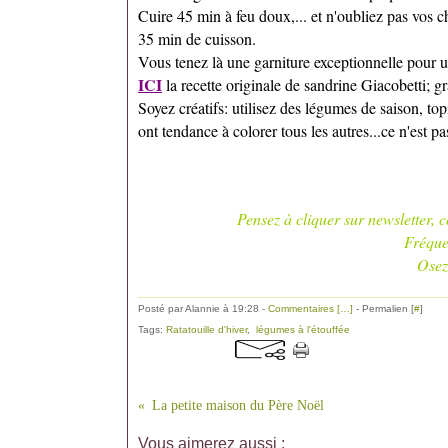
Cuire 45 min à feu doux,... et n'oubliez pas vos c
35 min de cuisson.
Vous tenez là une garniture exceptionnelle pour 
ICI
la recette originale de sandrine Giacobetti; 
Soyez créatifs: utilisez des légumes de saison, top
ont tendance à colorer tous les autres...ce n'est pas
Pensez à cliquer sur newsletter, cochez "t
Fréquence de publication:
Osez les recettes mijotée
Posté par Alannie à 19:28 -
Commentaires [
…
]
- Permalien [
#
]
Tags:
Ratatouille d'hiver
,
légumes à l'étouffée
La petite maison du Père Noël
Vous aimerez aussi :