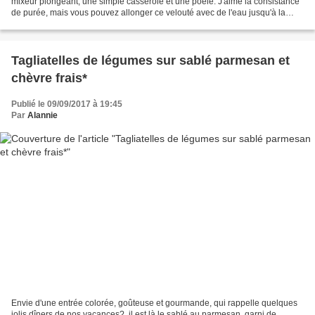
mixeur plongeant, une simple casserole et une poêle. J'aime la consistance
de purée, mais vous pouvez allonger ce velouté avec de l'eau jusqu'à la
consistance désirée. Les lamelles de...
Tagliatelles de légumes sur sablé parmesan et
chèvre frais*
Publié le 09/09/2017 à 19:45
Par
Alannie
Envie d'une entrée colorée, goûteuse et gourmande, qui rappelle quelques
jolis dîners de nos vacances?, il est là le sablé au parmesan, garni de