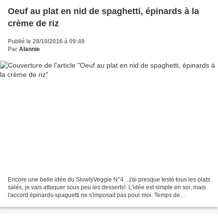
Oeuf au plat en nid de spaghetti, épinards à la
crème de riz
Publié le 28/10/2016 à 09:49
Par
Alannie
Encore une belle idée du SlowlyVeggie N°4 ...j'ai presque testé tous les plats
salés, je vais attaquer sous peu les desserts!. L'idée est simple en soi, mais
l'accord épinards-spaguetti ne s'imposait pas pour moi. Temps de
décongélation des épinards 2h,...