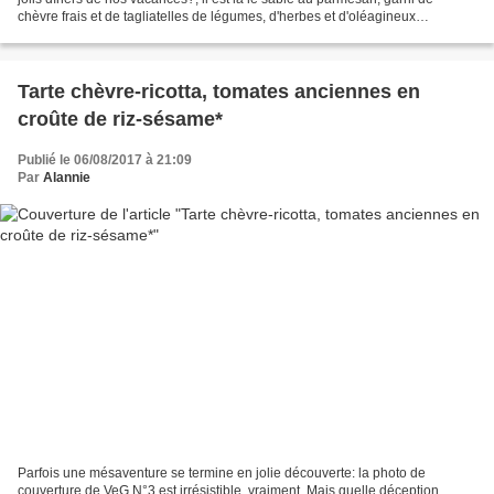
chèvre frais et de tagliatelles de légumes, d'herbes et d'oléagineux
croquants... Recette réalisée au Thermomix*,...
Tarte chèvre-ricotta, tomates anciennes en
croûte de riz-sésame*
Publié le 06/08/2017 à 21:09
Par
Alannie
Parfois une mésaventure se termine en jolie découverte: la photo de
couverture de VeG N°3 est irrésistible, vraiment. Mais quelle déception