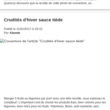
quand je découvre que la recette de cette photo de couverture, un
magnifique cheese cake-tomates...(c'est ainsi...
Crudités d'hiver sauce tiède
Publié le 11/01/2017 à 19:32
Par
Alannie
Manger 5 fruits ou légumes par jour! avec une telle recette, vous explosez le
compteur!. L'important c'est de choisir les produits frais, bien colorés pour les
légumes, bien mûrs pour les fruits. Vitamines, fibres, anti-oxydants, sels