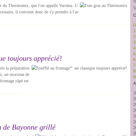
f
apeur du Thermomix, que l'on appelle Varoma. U
V
essaire, il convient donc de s'y prendre à l'av
C
0
1
2
3
4
5
ue toujours apprécié!
6
7
rès la préparation
8
z, un morceau de
9
 fromage râpé est
A
2
2
2
2
2
2
n de Bayonne grillé
2
2