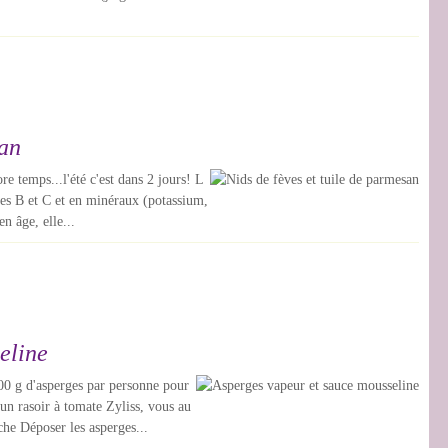
san
ore temps...l'été c'est dans 2 jours! L
nes B et C et en minéraux (potassium,
n âge, elle...
eline
00 g d'asperges par personne pour
un rasoir à tomate Zyliss, vous au
che Déposer les asperges...