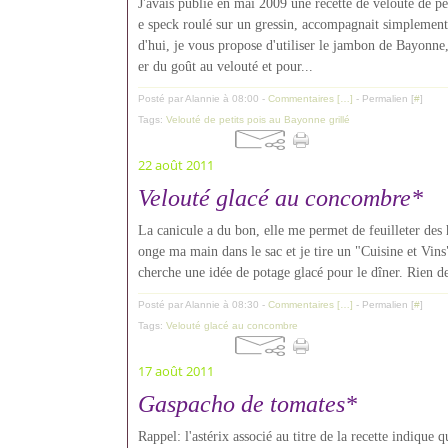
J'avais publié en mai 2009 une recette de velouté de pet
e speck roulé sur un gressin, accompagnait simplement
d'hui, je vous propose d'utiliser le jambon de Bayonne,
er du goût au velouté et pour...
Posté par Alannie à 08:00 -
Commentaires [
…
]
- Permalien [
#
]
Tags:
Velouté de petits pois au Bayonne grillé
22 août 2011
Velouté glacé au concombre*
La canicule a du bon, elle me permet de feuilleter des 
onge ma main dans le sac et je tire un "Cuisine et Vins
cherche une idée de potage glacé pour le dîner. Rien de
Posté par Alannie à 08:30 -
Commentaires [
…
]
- Permalien [
#
]
Tags:
Velouté glacé au concombre
17 août 2011
Gaspacho de tomates*
Rappel: l'astérix associé au titre de la recette indique