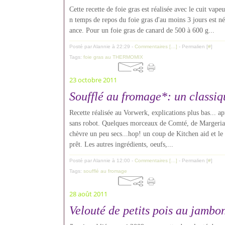
Cette recette de foie gras est réalisée avec le cuit v
n temps de repos du foie gras d'au moins 3 jours est néc
ance. Pour un foie gras de canard de 500 à 600 g...
Posté par Alannie à 22:29 -
Commentaires [
…
]
- Permalien [
#
]
Tags:
foie gras au THERMOMIX
23 octobre 2011
Soufflé au fromage*: un classiq
Recette réalisée au Vorwerk, explications plus bas... ap
sans robot. Quelques morceaux de Comté, de Margeria
chèvre un peu secs...hop! un coup de Kitchen aid et le
prêt. Les autres ingrédients, oeufs,...
Posté par Alannie à 12:00 -
Commentaires [
…
]
- Permalien [
#
]
Tags:
soufflé au fromage
28 août 2011
Velouté de petits pois au jambo