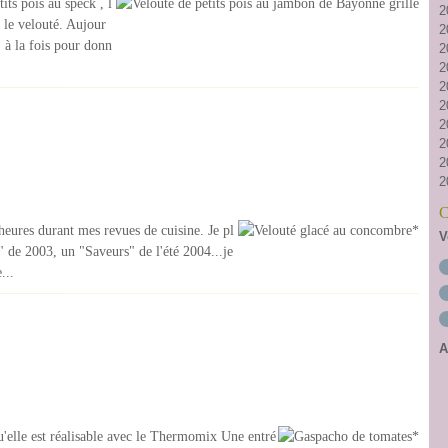
its pois au speck , l
2
 le velouté. Aujour
2
 à la fois pour donn
2
2
2
2
2
2
2
2
C
heures durant mes revues de cuisine. Je pl
V
" de 2003, un "Saveurs" de l'été 2004...je
...
A
 qu'elle est réalisable avec le Thermomix Une entré