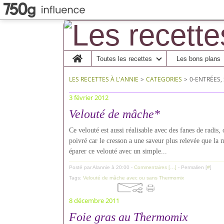
Home
Toutes les recettes
Les bons plans
LES RECETTES À L'ANNIE
>
CATEGORIES
>
0-ENTRÉES,
3 février 2012
Velouté de mâche*
Ce velouté est aussi réalisable avec des fanes de radis,
poivré car le cresson a une saveur plus relevée que la 
éparer ce velouté avec un simple...
Posté par Alannie à 20:00 -
Commentaires [
…
]
- Permalien [
#
]
Tags:
Velouté de mâche avec ou sans Thermomix
8 décembre 2011
Foie gras au Thermomix