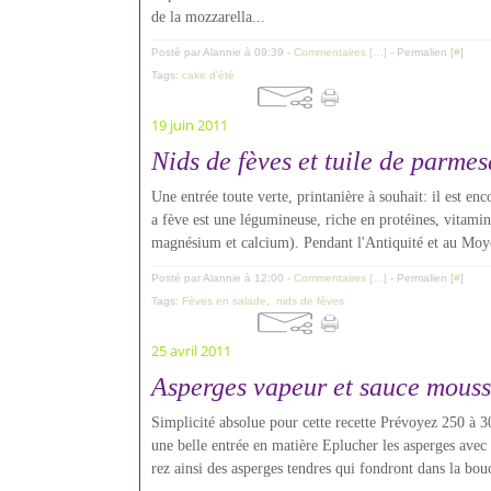
de la mozzarella...
Posté par Alannie à 09:39 -
Commentaires [
…
]
- Permalien [
#
]
Tags:
cake d'été
19 juin 2011
Nids de fèves et tuile de parme
Une entrée toute verte, printanière à souhait: il est enc
a fève est une légumineuse, riche en protéines, vitami
magnésium et calcium). Pendant l'Antiquité et au Moye
Posté par Alannie à 12:00 -
Commentaires [
…
]
- Permalien [
#
]
Tags:
Fèves en salade
,
nids de fèves
25 avril 2011
Asperges vapeur et sauce mouss
Simplicité absolue pour cette recette Prévoyez 250 à 3
une belle entrée en matière Eplucher les asperges avec 
rez ainsi des asperges tendres qui fondront dans la bou