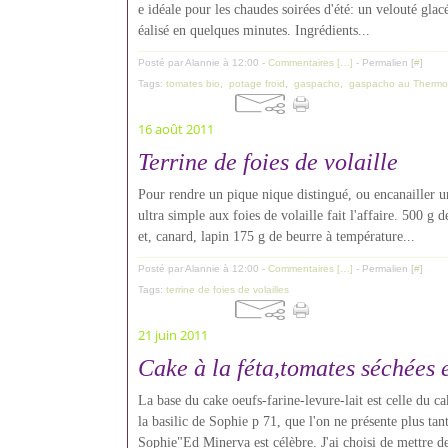
e idéale pour les chaudes soirées d'été: un velouté glac
éalisé en quelques minutes. Ingrédients...
Posté par Alannie à 12:00 -
Commentaires [
…
]
- Permalien [
#
]
Tags:
tomates bio
,
potage froid
,
gaspacho
,
gaspacho au Thermo
16 août 2011
Terrine de foies de volaille
Pour rendre un pique nique distingué, ou encanailler une
ultra simple aux foies de volaille fait l'affaire. 500 g 
et, canard, lapin 175 g de beurre à température...
Posté par Alannie à 12:00 -
Commentaires [
…
]
- Permalien [
#
]
Tags:
terrine de foies de volailles
21 juin 2011
Cake à la féta,tomates séchées e
La base du cake oeufs-farine-levure-lait est celle du 
la basilic de Sophie p 71, que l'on ne présente plus tan
Sophie"Ed Minerva est célèbre. J'ai choisi de mettre de 