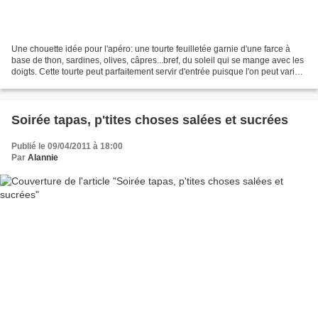
Une chouette idée pour l'apéro: une tourte feuilletée garnie d'une farce à
base de thon, sardines, olives, câpres...bref, du soleil qui se mange avec les
doigts. Cette tourte peut parfaitement servir d'entrée puisque l'on peut varier
les garnitures: tapenade...
Soirée tapas, p'tites choses salées et sucrées
Publié le 09/04/2011 à 18:00
Par
Alannie