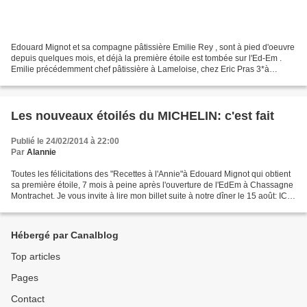
Edouard Mignot et sa compagne pâtissière Emilie Rey , sont à pied d'oeuvre
depuis quelques mois, et déjà la première étoile est tombée sur l'Ed-Em .
Emilie précédemment chef pâtissière à Lameloise, chez Eric Pras 3*à
Chagny, a rejoint son compagnon en...
Les nouveaux étoilés du MICHELIN: c'est fait
Publié le 24/02/2014 à 22:00
Par
Alannie
Toutes les félicitations des "Recettes à l'Annie"à Edouard Mignot qui obtient
sa première étoile, 7 mois à peine après l'ouverture de l'EdEm à Chassagne
Montrachet. Je vous invite à lire mon billet suite à notre dîner le 15 août: ICI
L'ensemble des étoilés...
Hébergé par Canalblog
Top articles
Pages
Contact