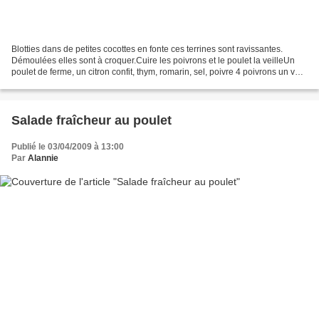
Blotties dans de petites cocottes en fonte ces terrines sont ravissantes.
Démoulées elles sont à croquer.Cuire les poivrons et le poulet la veilleUn
poulet de ferme, un citron confit, thym, romarin, sel, poivre 4 poivrons un vert
tournant, deux rouges...
Salade fraîcheur au poulet
Publié le 03/04/2009 à 13:00
Par
Alannie