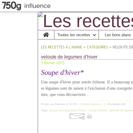
Home
Toutes les recettes
Les bons plans
LES RECETTES À L'ANNIE
>
CATEGORIES
>
VELOUTE DE
veloute de legumes d'hiver
7 février 2015
Soupe d'hiver*
Une soupe d'hiver pour soirée frileuse. Il a beaucoup ne
es légumes sont de saison à l'exclusion d'une courgette q
mes, que vous découvrirez...
Posté par Alannie à 12:00 -
Commentaires [
…
]
- Permalien [
#
]
Tags:
soupe aux légumes d'hiver
,
soupe d'hiver
,
velouté de légum