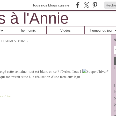
Tous nos blogs cuisine
Thermomix
Vidéos
Humeur du jour
N
 LEGUMES D'HIVER
L
igé cette semaine, tout est blanc en ce 7 février. Tous l
ui me restait suite à la réalisation d'une tarte aux légu
L
l
es d'hiver
o
p
a