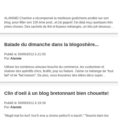
ALANNIE! Charline a récompensé la meilleure godicherie postée sur son
blog, pour fêter son 100 ème post...et j'ai gagné! J'ai déjà reçu quelques très
jolies choses. Des sachets de thé et tisanes mélangés, un très joli dessous
de tasse, un marque page...
Balade du dimanche dans la blogoshère...
Publié le 30/09/2012 à 21:55
Par
Alannie
Utiliser les nombreux amuses bouche du commerce, les customiser et
réaliser des apéritifs chics, festifs, pop ou Nature. J'aime ce mélange de "tout
fait" et de "fait maison". De plus, vous trouverez des idées déco super
chouettes ICI , plein d'idées pour...
Clin d'oeil à un blog bretonnant bien chouette!
Publié le 30/09/2012 à 19:30
Par
Alannie
"Magit mat ho korf, hoc'h ene a chomo pelloc'h e-barzh." "Nourris bien ton