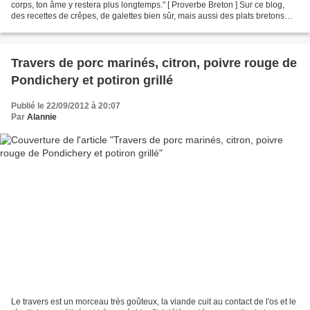
corps, ton âme y restera plus longtemps." [ Proverbe Breton ] Sur ce blog,
des recettes de crêpes, de galettes bien sûr, mais aussi des plats bretons
comme la mouclade, la cotriade,...
Travers de porc marinés, citron, poivre rouge de
Pondichery et potiron grillé
Publié le 22/09/2012 à 20:07
Par
Alannie
Le travers est un morceau très goûteux, la viande cuit au contact de l'os et le