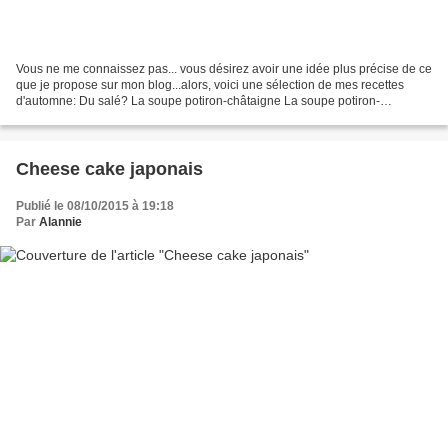
Vous ne me connaissez pas... vous désirez avoir une idée plus précise de ce
que je propose sur mon blog...alors, voici une sélection de mes recettes
d'automne: Du salé? La soupe potiron-châtaigne La soupe potiron-
artichauts aux St Jacques Risotto au potimarron...
Cheese cake japonais
Publié le 08/10/2015 à 19:18
Par
Alannie