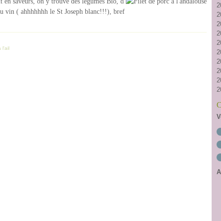
aut en saveurs, on y trouve des légumes Bio, d
2
 du vin ( ahhhhhhh le St Joseph blanc!!!), bref
2
2
2
2
l'ail
2
2
2
2
2
C
V
A