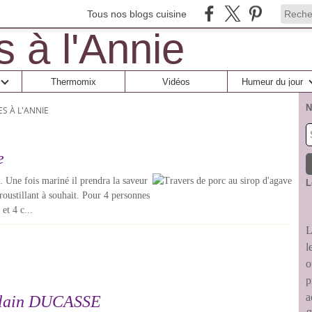
Tous nos blogs cuisine
Thermomix
Vidéos
Humeur du jour
N
ES À L'ANNIE
e
. Une fois mariné il prendra la saveur
L
croustillant à souhait. Pour 4 personnes
et 4 c...
L
l
o
p
a
'Alain DUCASSE