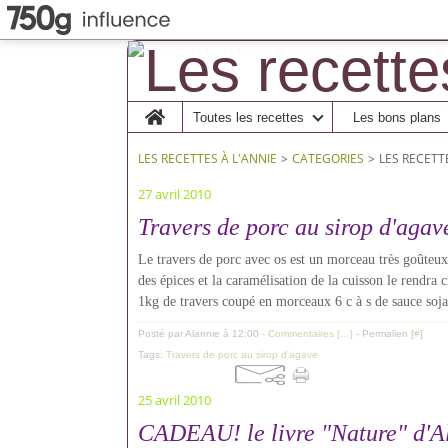
Home
Toutes les recettes
Les bons plans
LES RECETTES À L'ANNIE
>
CATEGORIES
>
LES RECETT
27 avril 2010
Travers de porc au sirop d'agav
Le travers de porc avec os est un morceau très goûteux
des épices et la caramélisation de la cuisson le rendra 
1kg de travers coupé en morceaux 6 c à s de sauce soja 
Posté par Alannie à 12:00 -
Commentaires [
…
]
- Permalien [
#
]
Tags:
Travers de porc au sirop d'agave
25 avril 2010
CADEAU! le livre "Nature" d