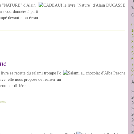
f
re "NATURE" d'Alain
V
rs coordonnées à parti
C
 campé devant mon écran
0
1
2
3
4
5
6
one
7
8
livre sa recette du salami trompe l'o
9
ive: elle nous propose de réaliser un
A
enu par différents...
2
2
ezone
2
2
2
2
2
2