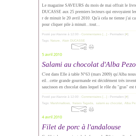
Le magazine SAVEURS du mois de mai offrait le liv
DUCASSE aux 25 premiers lecteurs qui envoyaient leu
r de minuit le 20 avril 2010. Qu'à cela ne tienne j'ai
pour cliquer pile à minuit...tout...
Posté par Alannie à 12:00 -
Commentaires [
…
]
- Permalien [
#
]
Tags:
Nature
,
Alain DUCASSE
5 avril 2010
Salami au chocolat d'Alba Pez
C'est dans Elle à table N°63 (mars 2009) qu'Alba nous 
eil...cette grande gourmande est décidément très invent
saucisson en chocolat dans lequel le rôle du "gras" est t
Posté par Alannie à 12:00 -
Commentaires [
…
]
- Permalien [
#
]
Tags:
Marshmallows
,
fraises Tagada
,
salami au chocolat
,
Alba P
4 avril 2010
Filet de porc à l'andalouse