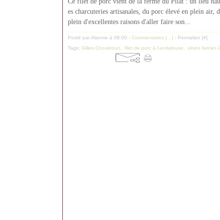
Ce filet de porc vient de la ferme du Pilat : un lieu h
es charcuteries artisanales, du porc élevé en plein air,
plein d'excellentes raisons d'aller faire son...
Posté par Alannie à 08:00 -
Commentaires [
…
]
- Permalien [
#
]
Tags:
Gilles Choukroun
,
filet de porc à l'andalouse
,
olives farcies à 