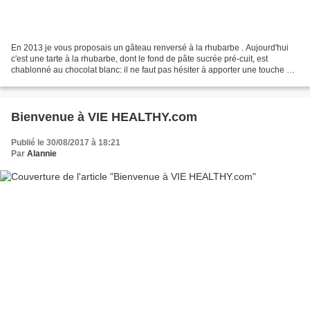
En 2013 je vous proposais un gâteau renversé à la rhubarbe . Aujourd'hui
c'est une tarte à la rhubarbe, dont le fond de pâte sucrée pré-cuit, est
chablonné au chocolat blanc: il ne faut pas hésiter à apporter une touche de
sucre en plus qui contrebalance...
Bienvenue à VIE HEALTHY.com
Publié le 30/08/2017 à 18:21
Par
Alannie