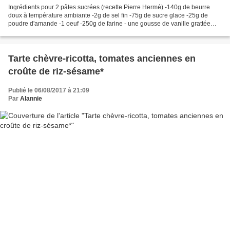
Ingrédients pour 2 pâtes sucrées (recette Pierre Hermé) -140g de beurre
doux à température ambiante -2g de sel fin -75g de sucre glace -25g de
poudre d'amande -1 oeuf -250g de farine - une gousse de vanille grattée
Préparation : Les quantités que je vous...
Tarte chèvre-ricotta, tomates anciennes en
croûte de riz-sésame*
Publié le 06/08/2017 à 21:09
Par
Alannie