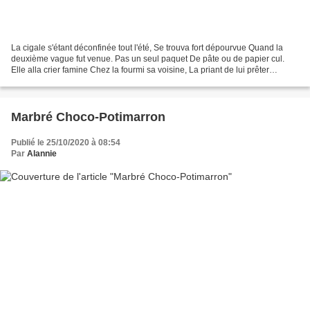
La cigale s'étant déconfinée tout l'été, Se trouva fort dépourvue Quand la
deuxième vague fut venue. Pas un seul paquet De pâte ou de papier cul.
Elle alla crier famine Chez la fourmi sa voisine, La priant de lui prêter
Quelques masques pour se protéger,...
Marbré Choco-Potimarron
Publié le 25/10/2020 à 08:54
Par
Alannie