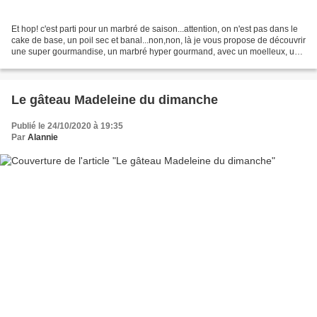
Et hop! c'est parti pour un marbré de saison...attention, on n'est pas dans le
cake de base, un poil sec et banal...non,non, là je vous propose de découvrir
une super gourmandise, un marbré hyper gourmand, avec un moelleux, une
souplesse exceptionnels....
Le gâteau Madeleine du dimanche
Publié le 24/10/2020 à 19:35
Par
Alannie