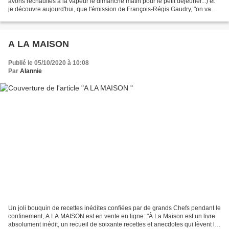
avons réchauffés à la vapeur le dimanche matin pour le petit déjeuner...) et
je découvre aujourd'hui, que l'émission de François-Régis Gaudry, "on va
déguster" est dédiée à...
A LA MAISON
Publié le 05/10/2020 à 10:08
Par
Alannie
Un joli bouquin de recettes inédites confiées par de grands Chefs pendant le
confinement, A LA MAISON est en vente en ligne: "À La Maison est un livre
absolument inédit, un recueil de soixante recettes et anecdotes qui lèvent le