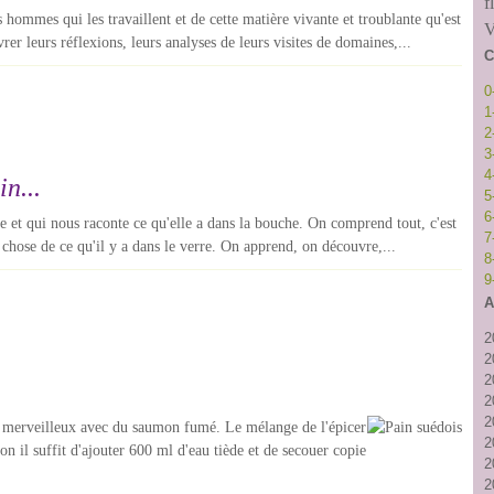
f
s hommes qui les travaillent et de cette matière vivante et troublante qu'est
V
rer leurs réflexions, leurs analyses de leurs visites de domaines,...
C
0
1
2
3
4
n...
5
6
te et qui nous raconte ce qu'elle a dans la bouche. On comprend tout, c'est
7
 chose de ce qu'il y a dans le verre. On apprend, on découvre,...
8
9
A
2
2
2
2
2
, merveilleux avec du saumon fumé. Le mélange de l'épicer
2
on il suffit d'ajouter 600 ml d'eau tiède et de secouer copie
2
2