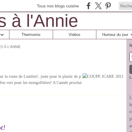
Tous nos blogs cuisine
Thermomix
Vidéos
Humeur du jour
N
ES À L'ANNIE
r la route de Lumbin!, juste pour le plaisir de p
L
 feu vert pour les mongolfières! A l'année prochai
L
l
o
p
a
t!