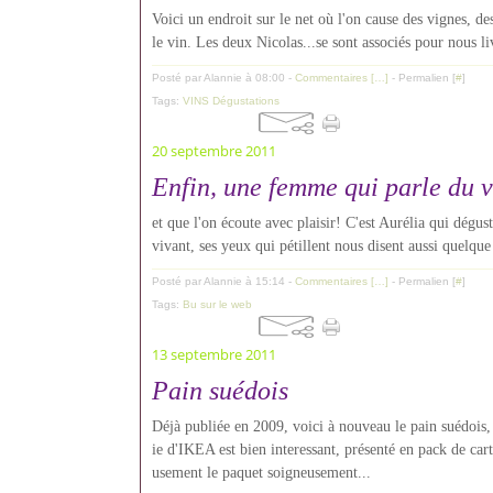
Voici un endroit sur le net où l'on cause des vignes, de
le vin. Les deux Nicolas...se sont associés pour nous liv
Posté par Alannie à 08:00 -
Commentaires [
…
]
- Permalien [
#
]
Tags:
VINS Dégustations
20 septembre 2011
Enfin, une femme qui parle du vi
et que l'on écoute avec plaisir! C'est Aurélia qui dégus
vivant, ses yeux qui pétillent nous disent aussi quelque
Posté par Alannie à 15:14 -
Commentaires [
…
]
- Permalien [
#
]
Tags:
Bu sur le web
13 septembre 2011
Pain suédois
Déjà publiée en 2009, voici à nouveau le pain suédois
ie d'IKEA est bien interessant, présenté en pack de cart
usement le paquet soigneusement...