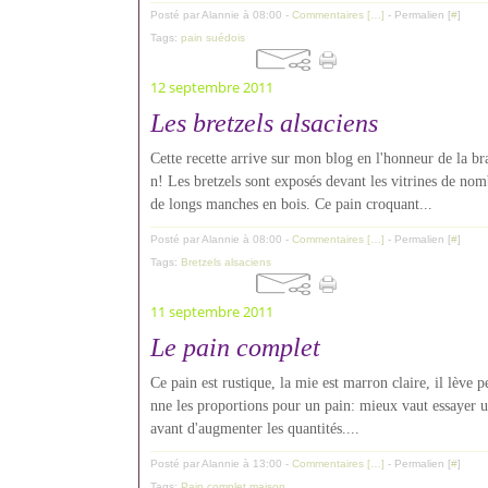
Posté par Alannie à 08:00 -
Commentaires [
…
]
- Permalien [
#
]
Tags:
pain suédois
12 septembre 2011
Les bretzels alsaciens
Cette recette arrive sur mon blog en l'honneur de la b
n! Les bretzels sont exposés devant les vitrines de nomb
de longs manches en bois. Ce pain croquant...
Posté par Alannie à 08:00 -
Commentaires [
…
]
- Permalien [
#
]
Tags:
Bretzels alsaciens
11 septembre 2011
Le pain complet
Ce pain est rustique, la mie est marron claire, il lève 
nne les proportions pour un pain: mieux vaut essayer un
avant d'augmenter les quantités....
Posté par Alannie à 13:00 -
Commentaires [
…
]
- Permalien [
#
]
Tags:
Pain complet maison