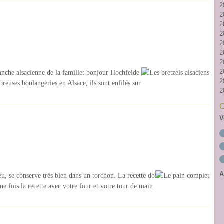
2
2
2
2
2
2
2
2
ranche alsacienne de la famille: bonjour Hochfelde
2
reuses boulangeries en Alsace, ils sont enfilés sur
2
C
V
A
peu, se conserve très bien dans un torchon. La recette do
e fois la recette avec votre four et votre tour de main