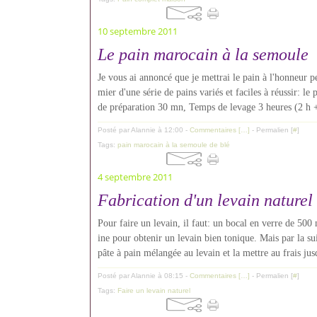
10 septembre 2011
Le pain marocain à la semoule
Je vous ai annoncé que je mettrai le pain à l'honneur p
mier d'une série de pains variés et faciles à réussir: 
de préparation 30 mn, Temps de levage 3 heures (2 h + 
Posté par Alannie à 12:00 -
Commentaires [
…
]
- Permalien [
#
]
Tags:
pain marocain à la semoule de blé
4 septembre 2011
Fabrication d'un levain naturel
Pour faire un levain, il faut: un bocal en verre de 500
ine pour obtenir un levain bien tonique. Mais par la su
pâte à pain mélangée au levain et la mettre au frais jusq
Posté par Alannie à 08:15 -
Commentaires [
…
]
- Permalien [
#
]
Tags:
Faire un levain naturel