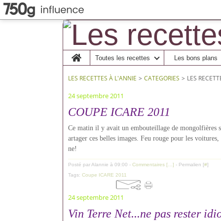
Home
Toutes les recettes
Les bons plans
LES RECETTES À L'ANNIE
>
CATEGORIES
>
LES RECETT
24 septembre 2011
COUPE ICARE 2011
Ce matin il y avait un embouteillage de mongolfières su
artager ces belles images. Feu rouge pour les voitures,
ne!
Posté par Alannie à 09:00 -
Commentaires [
…
]
- Permalien [
#
]
Tags:
Coupe ICARE 2011
24 septembre 2011
Vin Terre Net...ne pas rester idio