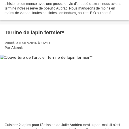
L'histoire commence avec une grosse envie d'entrecôte...mais nous avions
terminé notre réserve de boeuf d'Aubrac. Nous mangeons de moins en
moins de viande, toutes bestioles confondues, poulets BIO ou boeuf
d'Aubrac s'invitent en général pour un dîner...
Terrine de lapin fermier*
Publié le 07/07/2016 à 16:13
Par
Alannie
Cuisiner 2 lapins pour l'émission de Julie Andrieu c'est super...mais il n'est