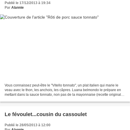
Publié le 17/12/2013 à 19:34
Par
Alannie
Vous connaissez peut-être le "Vitello tonnato", un plat italien qui marie le
veau avec le thon, les anchois, les câpres. Luana belmondo le prépare en
mettant dans la sauce tonnato, non pas de la mayonnaise (recette originale)
mais un peu d'eau de cuisson...
Le févoulet...cousin du cassoulet
Publié le 28/05/2013 à 12:00
Par
Alannie