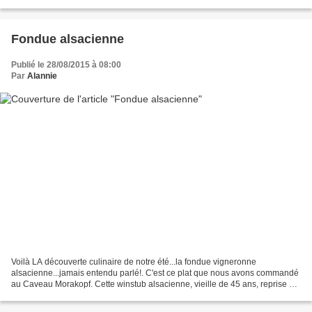
homogène...je n'avais que 5 buns...
Fondue alsacienne
Publié le 28/08/2015 à 08:00
Par
Alannie
Voilà LA découverte culinaire de notre été...la fondue vigneronne
alsacienne...jamais entendu parlé!. C'est ce plat que nous avons commandé
au Caveau Morakopf. Cette winstub alsacienne, vieille de 45 ans, reprise en
septembre 2014 par Lukas et Céline...