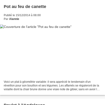
Pot au feu de canette
Publié le 15/12/2014 à 08:00
Par
Alannie
Voici un plat à géométrie variable: il sera apprécié le lendemain d'un
réveillon pour son bouillon et ses légumes. Les affamés se régaleront de la
volaille dont la chair brune donne une vraie note de gibier, sans en avoir la
puissance. L'intérêt de ce...