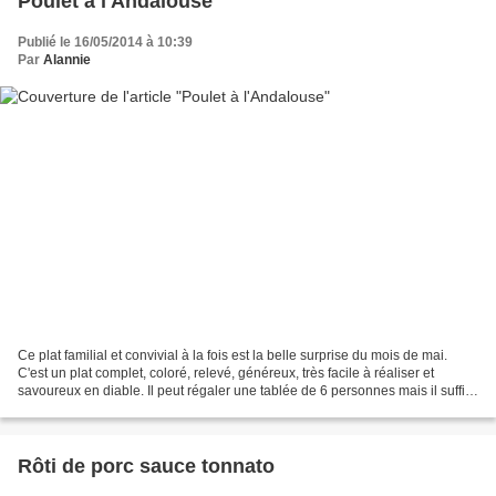
Poulet à l'Andalouse
Publié le 16/05/2014 à 10:39
Par
Alannie
Ce plat familial et convivial à la fois est la belle surprise du mois de mai.
C'est un plat complet, coloré, relevé, généreux, très facile à réaliser et
savoureux en diable. Il peut régaler une tablée de 6 personnes mais il suffit
d'augmenter les dimensions...
Rôti de porc sauce tonnato