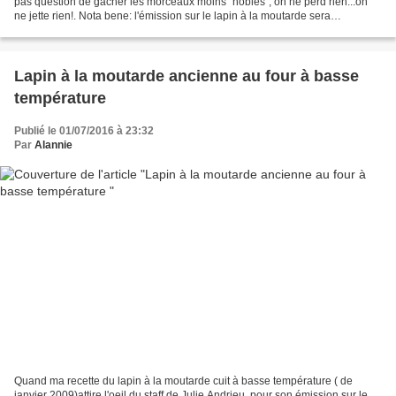
pas question de gâcher les morceaux moins "nobles", on ne perd rien...on
ne jette rien!. Nota bene: l'émission sur le lapin à la moutarde sera
programmée en Décembre, je n'ai...
Lapin à la moutarde ancienne au four à basse
température
Publié le 01/07/2016 à 23:32
Par
Alannie
Quand ma recette du lapin à la moutarde cuit à basse température ( de
janvier 2009)attire l'oeil du staff de Julie Andrieu, pour son émission sur le