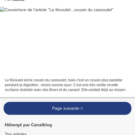
Le févoulet est le cousin du cassoulet, mais c'est un cousin plus paisible
pendant la digestion...moins sonore quoi. C'est une très vieille recette
occitane réalisée avec des fèves et du canard. Elle existait déjà au moyen
âge, bien avant que les haricots...
Page suivante >
Hébergé par Canalblog
Top articles