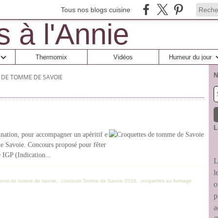
Tous nos blogs cuisine
Thermomix
Vidéos
Humeur du jour
N
DE TOMME DE SAVOIE
L
ination, pour accompagner un apéritif e
de Savoie. Concours proposé pour fêter
 IGP (Indication...
L
l
ons de tomme de savoie
,
concours Tomme de Savoie 2016
,
croquettes au fromage
o
p
a