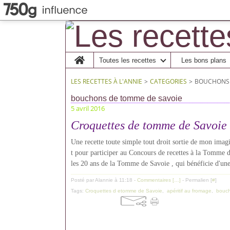
Home
Toutes les recettes
Les bons plans
LES RECETTES À L'ANNIE
>
CATEGORIES
>
BOUCHONS 
bouchons de tomme de savoie
5 avril 2016
Croquettes de tomme de Savoie
Une recette toute simple tout droit sortie de mon imag
t pour participer au Concours de recettes à la Tomme 
les 20 ans de la Tomme de Savoie , qui bénéficie d'une
Posté par Alannie à 11:18 -
Commentaires [
…
]
- Permalien [
#
]
Tags:
Croquettes d etomme de Savoie
,
apéritif au fromage
,
bouch