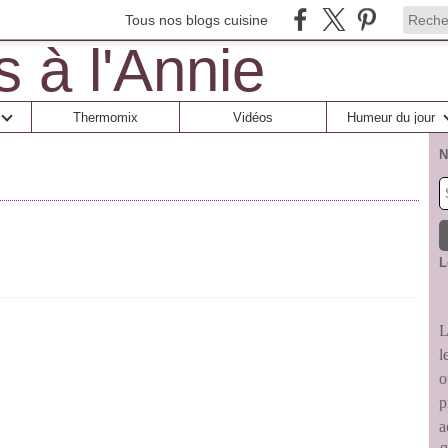
Tous nos blogs cuisine
Thermomix
Vidéos
Humeur du jour
N
L
L
l
o
p
a