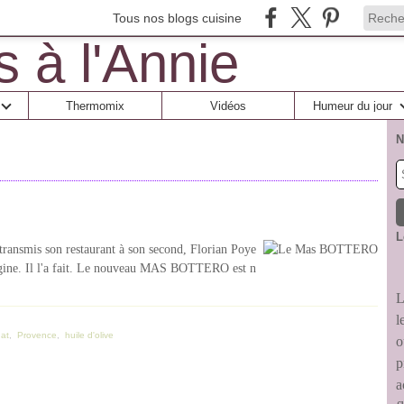
Tous nos blogs cuisine
Thermomix
Vidéos
Humeur du jour
N
L
transmis son restaurant à son second, Florian Poye
'origine. Il l'a fait. Le nouveau MAS BOTTERO est n
L
l
at
,
Provence
,
huile d'olive
o
p
a