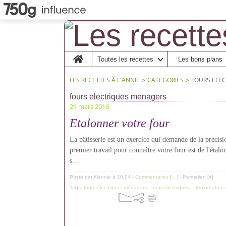
Home
Toutes les recettes
Les bons plans
LES RECETTES À L'ANNIE
>
CATEGORIES
>
FOURS ELE
fours electriques menagers
21 mars 2016
Etalonner votre four
La pâtisserie est un exercice qui demande de la précis
premier travail pour connaître votre four est de l'étalo
s...
Posté par Alannie à 10:04 -
Commentaires [
…
]
- Permalien [
#
]
Tags:
fours électriques ménagers
,
fours électriques.
,
température 