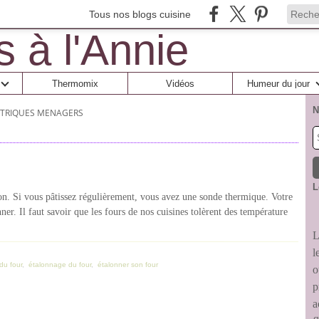
Tous nos blogs cuisine
Thermomix
Vidéos
Humeur du jour
N
CTRIQUES MENAGERS
L
ion. Si vous pâtissez régulièrement, vous avez une sonde thermique. Votre
nner. Il faut savoir que les fours de nos cuisines tolèrent des température
L
l
du four
,
étalonnage du four
,
étalonner son four
o
p
a