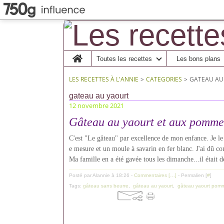
Home
Toutes les recettes
Les bons plans
LES RECETTES À L'ANNIE
>
CATEGORIES
>
GATEAU AU
gateau au yaourt
12 novembre 2021
Gâteau au yaourt et aux pomme
C'est "Le gâteau" par excellence de mon enfance. Je le
e mesure et un moule à savarin en fer blanc. J'ai dû c
Ma famille en a été gavée tous les dimanche...il était d
Posté par Alannie à 18:26 -
Commentaires [
…
]
- Permalien [
#
]
Tags:
gâteau sans beurre
,
gâteau au yaourt
,
gâteau yaourt pom