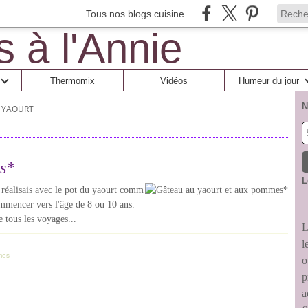
Tous nos blogs cuisine
Thermomix
Vidéos
Humeur du jour
N
 YAOURT
s*
L
 réalisais avec le pot du yaourt comm
ommencer vers l'âge de 8 ou 10 ans.
e tous les voyages...
L
l
mes
o
p
a