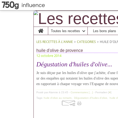
Home
Toutes les recettes
Les bons plans
LES RECETTES À L'ANNIE
>
CATEGORIES
>
HUILE D'OL
huile d'olive de provence
12 octobre 2014
Dégustation d'huiles d'olive...
Je suis déçue par les huiles d'olive que j'achète, d'une
ur des enquêtes qui notaient les huiles d'olive des supe
en rapportant à chaque voyage vers l'Espagne de nouve
Posté par Alannie à 23:45 -
Commentaires [
…
]
- Permalien [
#
]
Tags:
huile d'olive au romarin
,
Dégustation d'huiles d'olive
,
huile 