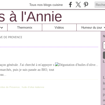
Tous nos blogs cuisine
Thermomix
Vidéos
Humeur du jour
N
IVE DE PROVENCE
L
 façon générale. J'ai cherché à m'appuyer s
rmarchés, puis je suis passée au BIO, tout
au...
L
l
d'olive de Provence
,
huile d'olive italienne
o
p
a