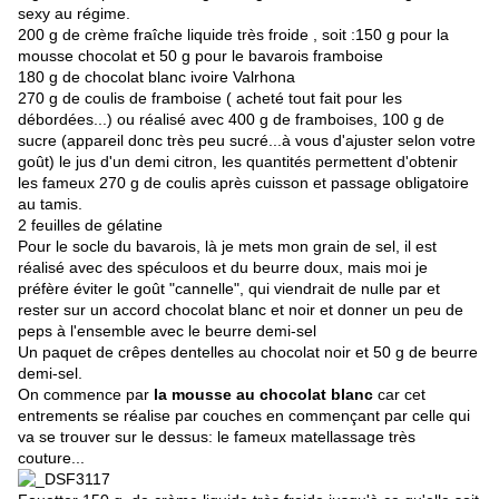
sexy au régime.
200 g de crème fraîche liquide très froide , soit :150 g pour la
mousse chocolat et 50 g pour le bavarois framboise
180 g de chocolat blanc ivoire Valrhona
270 g de coulis de framboise ( acheté tout fait pour les
débordées...) ou réalisé avec 400 g de framboises, 100 g de
sucre (appareil donc très peu sucré...à vous d'ajuster selon votre
goût) le jus d'un demi citron, les quantités permettent d'obtenir
les fameux 270 g de coulis après cuisson et passage obligatoire
au tamis.
2 feuilles de gélatine
Pour le socle du bavarois, là je mets mon grain de sel, il est
réalisé avec des spéculoos et du beurre doux, mais moi je
préfère éviter le goût "cannelle", qui viendrait de nulle par et
rester sur un accord chocolat blanc et noir et donner un peu de
peps à l'ensemble avec le beurre demi-sel
Un paquet de crêpes dentelles au chocolat noir et 50 g de beurre
demi-sel.
On commence par
la mousse au chocolat blanc
car cet
entrements se réalise par couches en commençant par celle qui
va se trouver sur le dessus: le fameux matellassage très
couture...