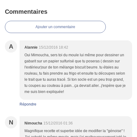
Commentaires
Ajouter un commentaire
A
Alannie
15/12/2016 18:42
Oui Mimoucha, sers toi du moule lui même pour dessiner un
gabarit sur un papier sulfurisé que tu poseras ( dessin sur
l'extérieur)sur de ton mélange biscuit beurre. tu étales au
rouleau, tu fais prendre au frigo et ensuite tu découpes selon
le trait que tu auras tracé. Si ton socle est un peu trop grand,
tu coupes au couteau à pain...ça devrait aller...j'espère que je
me suis bien expliquée!
Répondre
N
Nimoucha
15/12/2016 01:36
Magnifique recette et superbe idée de modifier la "génoise" !