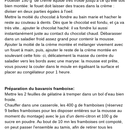
Fouetter 150 g de crème liquide très froide jusqu'à ce qu'elle soit
bien montée: le fouet doit laisser des traces dans la crème :
diviser en deux parties égales à l'oeil.
Mettre la moitié du chocolat à fondre au bain marie et hacher le
reste au couteau à dents. Dès que le chocolat est fondu, et ça va
très vite...ajouter le chocolat haché: il va fondre lui aussi
instantanément juste au contact du chocolat chaud. Débarasser
dans un saladier froid assez grand pour contenir la mousse.
Ajouter la moitié de la crème montée et mélanger vivement avec
un fouet à main, puis, ajouter le reste de la crème montée en
soulevant cette fois- ci, délicatement la masse du centre du
saladier vers les bords avec une maryse: la mousse est prête,
vous pouvez la couler dans le moule en égalisant la surface et
placer au congélateur pour 1 heure.
Préparation du bavarois framboise:
Mettre les 2 feuilles de gélatine à tremper dans un bol d'eau bien
froide.
Chauffer dans une casserole, les 400 g de framboises (réservez
9 belles framboises pour les disposer entières sur la mousse au
moment du montage) avec le jus d'un demi-citron et 100 g de
sucre en poudre. Au bout de 10 mn les framboises ont compoté,
on peut passer l'ensemble au tamis, afin de retirer tous les