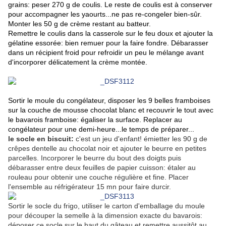
grains: peser 270 g de coulis. Le reste de coulis est à conserver
pour accompagner les yaourts...ne pas re-congeler bien-sûr.
Monter les 50 g de crème restant au batteur.
Remettre le coulis dans la casserole sur le feu doux et ajouter la
gélatine essorée: bien remuer pour la faire fondre. Débarasser
dans un récipient froid pour refroidir un peu le mélange avant
d'incorporer délicatement la crème montée.
Sortir le moule du congélateur, disposer les 9 belles framboises
sur la couche de mousse chocolat blanc et recouvrir le tout avec
le bavarois framboise: égaliser la surface. Replacer au
congélateur pour une demi-heure...le temps de préparer...
le socle en biscuit:
c'est un jeu d'enfant! émietter les 90 g de
crêpes dentelle au chocolat noir et ajouter le beurre en petites
parcelles. Incorporer le beurre du bout des doigts puis
débarasser entre deux feuilles de papier cuisson: étaler au
rouleau pour obtenir une couche régulière et fine. Placer
l'ensemble au réfrigérateur 15 mn pour faire durcir.
Sortir le socle du frigo, utiliser le carton d'emballage du moule
pour découper la semelle à la dimension exacte du bavarois:
déposer ce socle sur le haut du gâteau et remettre aussitôt au