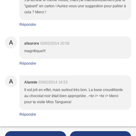
J'ai acheté le même moule, mais j'ai malheureusement jeté le
"gabarit" en carton ! Auriez-vous une suggestion pour pallier à
cela ? Merci !
Répondre
A
afaurore
03/02/2014 20:58
magnfiique!!!
Répondre
A
Alannie
03/02/2014 16:53
Il est joli en effet, mais surtout très bon. La base croustillante
au chocolat noir était bien appropriée...<br /> <br /> Merci
pour ta visite Miss Tanguera!
Répondre