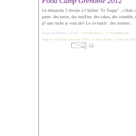
Food Camp Grenoble 2012
Ce dimanche 5 février à l'Atelier "Et Toque" , c'était c
pants: des tartes, des muffins, des cakes, des crumble,
p? une ruche je vous dis! Le co-lunch : des recettes...
Posté par Alannie à 22:05 -
Commentaires [
…
]
- Permalien [
#
]
Tags:
Food Camp Grenoble 2012
,
Le Mas Bottero
,
Atelier Et Toq