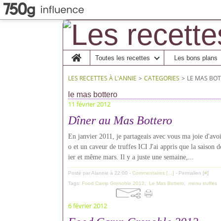
Home
Toutes les recettes
Les bons plans
LES RECETTES À L'ANNIE
>
CATEGORIES
>
LE MAS BO
le mas bottero
11 février 2012
Dîner au Mas Bottero
En janvier 2011, je partageais avec vous ma joie d'avoi
o et un caveur de truffes ICI J'ai appris que la saison de
ier et même mars. Il y a juste une semaine,...
Posté par Alannie à 22:00 -
Commentaires [
…
]
- Permalien [
#
]
Tags:
Food Camp Grenoble 2012
,
Le Mas Bottero
,
menu truffes
6 février 2012