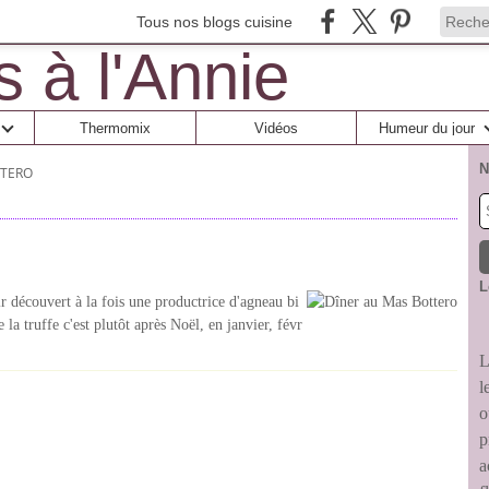
Tous nos blogs cuisine
Thermomix
Vidéos
Humeur du jour
N
TTERO
L
r découvert à la fois une productrice d'agneau bi
 la truffe c'est plutôt après Noël, en janvier, févr
L
l
o
p
a