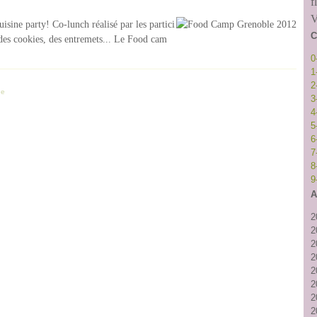
f
V
uisine party! Co-lunch réalisé par les partici
C
 des cookies, des entremets... Le Food cam
0
1
2
ue
3
4
5
6
7
8
9
A
2
2
2
2
2
2
2
2