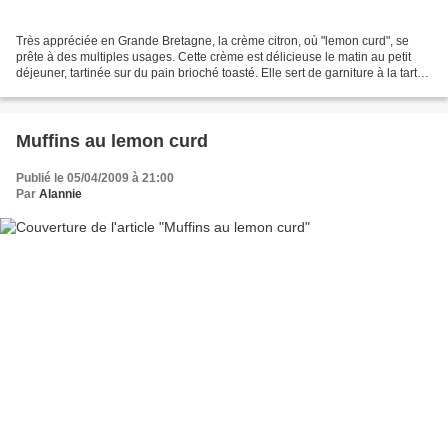
Très appréciée en Grande Bretagne, la crème citron, où "lemon curd", se
prête à des multiples usages. Cette crème est délicieuse le matin au petit
déjeuner, tartinée sur du pain brioché toasté. Elle sert de garniture à la tarte
au citron meringuée. Pour...
Muffins au lemon curd
Publié le 05/04/2009 à 21:00
Par
Alannie