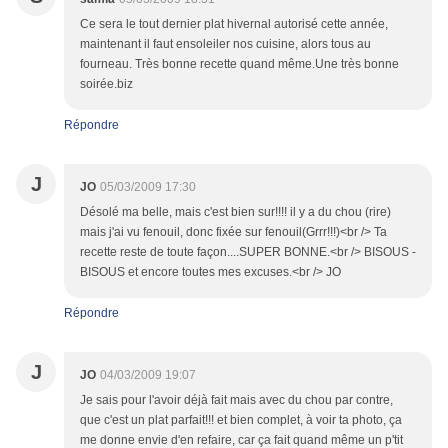
Ce sera le tout dernier plat hivernal autorisé cette année,
maintenant il faut ensoleiler nos cuisine, alors tous au
fourneau. Très bonne recette quand même.Une très bonne
soirée.biz
Répondre
J
JO
05/03/2009 17:30
Désolé ma belle, mais c'est bien sur!!!! il y a du chou (rire)
mais j'ai vu fenouil, donc fixée sur fenouil(Grrr!!!)<br /> Ta
recette reste de toute façon....SUPER BONNE.<br /> BISOUS -
BISOUS et encore toutes mes excuses.<br /> JO
Répondre
J
JO
04/03/2009 19:07
Je sais pour l'avoir déjà fait mais avec du chou par contre,
que c'est un plat parfait!!! et bien complet, à voir ta photo, ça
me donne envie d'en refaire, car ça fait quand même un p'tit