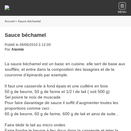
MENU
Accueil
» Sauce béchamel
Sauce béchamel
Publié le 08/06/2010 à 12:00
Par
Alannie
La sauce béchamel est un basic en cuisine, elle sert de base aux
soufflés, et entre dans la composition des lasagnes et de la
couronne d'épinards par exemple.
Il faut une casserole à fond épais et une cuillère en bois
50 g de beurre, 50 g de farine et 1/2 l de lait ( soit 500 g)
Sel poivre te noix de muscade
Pour faire davantage de sauce il suffit d'augmenter toutes les
proportions comme ceci :
60 g de beurre, 60 g de farine, 600 g de lait et ainsi de suite...
Faire tiédir le lait au micro ondes
Faire fondre le beurre à feu doux dans la casserole et jeter la