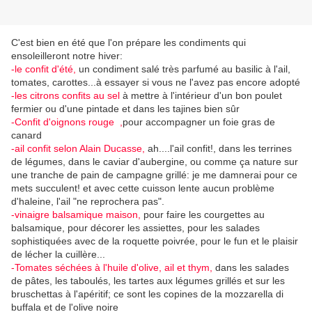
C'est bien en été que l'on prépare les condiments qui
ensoleilleront notre hiver:
-le confit d'été,
un condiment salé très parfumé au basilic à l'ail,
tomates, carottes...à essayer si vous ne l'avez pas encore adopté
-les citrons confits au sel
à mettre à l'intérieur d'un bon poulet
fermier ou d'une pintade et dans les tajines bien sûr
-Confit d'oignons rouge ,
pour accompagner un foie gras de
canard
-ail confit selon Alain Ducasse,
ah....l'ail confit!, dans les terrines
de légumes, dans le caviar d'aubergine, ou comme ça nature sur
une tranche de pain de campagne grillé: je me damnerai pour ce
mets succulent! et avec cette cuisson lente aucun problème
d'haleine, l'ail "ne reprochera pas".
-vinaigre balsamique maison,
pour faire les courgettes au
balsamique, pour décorer les assiettes, pour les salades
sophistiquées avec de la roquette poivrée, pour le fun et le plaisir
de lécher la cuillère...
-Tomates séchées à l'huile d'olive, ail et thym,
dans les salades
de pâtes, les taboulés, les tartes aux légumes grillés et sur les
bruschettas à l'apéritif; ce sont les copines de la mozzarella di
buffala et de l'olive noire