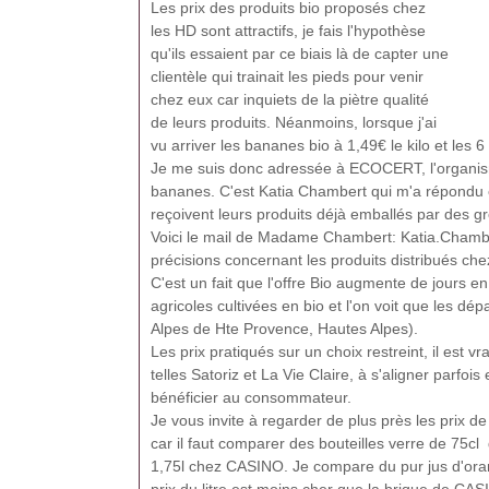
Les prix des produits bio proposés chez
les HD sont attractifs, je fais l'hypothèse
qu'ils essaient par ce biais là de capter une
clientèle qui trainait les pieds pour venir
chez eux car inquiets de la piètre qualité
de leurs produits. Néanmoins, lorsque j'ai
vu arriver les bananes bio à 1,49€ le kilo et les 6
Je me suis donc adressée à ECOCERT, l'organisme
bananes. C'est Katia Chambert qui m'a répondu et
reçoivent leurs produits déjà emballés par des gro
Voici le mail de Madame Chambert: Katia.Chamb
précisions concernant les produits distribués chez
C'est un fait que l'offre Bio augmente de jours en
agricoles cultivées en bio et l'on voit que les 
Alpes de Hte Provence, Hautes Alpes).
Les prix pratiqués sur un choix restreint, il est v
telles Satoriz et La Vie Claire, à s'aligner parfo
bénéficier au consommateur.
Je vous invite à regarder de plus près les prix de
car il faut comparer des bouteilles verre de 7
1,75l chez CASINO. Je compare du pur jus d'orang