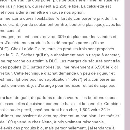
NO! ( bien sûr, je dois porter plus de poids et éliminer ensuite les
de raisin Regain, qui revient à 1,25€ le litre. La calculette est
 et nous aider à remettre en cause nos apriori.
mmencer à ouvrir l'oeil:faîtes l'effort de comparer le prix du litre
colorant, (vendu seulement en litre, bouteille plastique), avec les
ême constat.
fromages, restent chers: environ 30% de plus pour les viandes et
ers. J'achète mes produits frais démarqués parce qu'ils se
LC). Chez La Vie Claire, tous les produits frais sont proposés
n de la DLC. Sachez qu'il n'y a absolument aucun risque à acheter,
e rapproche ou atteint la DLC. Les marges de sécurité sont très
e des poulets BIO pattes noires, qui me reviennent à 6,50€ le kilo!
refour. Cette technique d'achat demande un peu de rigueur et
es(merci Iphone pour son application "notes") et à comparer au
otidiennement: jus d'orange pour monsieur et lait de soja pour
vrai luxe de goût, de parfums et de saveurs...les bouillons cubes
les essentielles à cuisiner, comme le basilic et la cannelle. Combien
silic ou de persil, payé pourtant bien cher, 1,50€ voire 2€ le
à sublimer une assiette devient rapidement un bon plan. Les thés et
de 100 g vendus chez Netto, à prix vraiment raisonnable.
élevés des produits bio, mais personnellement, j'ai tendance à