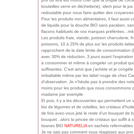
prix du litre est moins cher que la brique de CASI
bouteilles verre en déchetterie), idem pour le jus 
redoutable pour nous faire quitter des croyances
Pour les produits non alimentaires, il faut aussi co
de liquide pour la douche BIO sans paraben, sans 
flacons habituels de vos marques préférées...m
Les produits frais, viande, poisson charcuterie, 
poissons, 10 à 25% de plus sur les produits laiti
rapprochent de la date limite de consommation (D
avec 30% de réduction, 3 jours avant l'expiratio
à consommer et même à congeler un produit qui s
suffisantes. C'est ainsi que j'achète et je congèl
imbattable même par les label rouge de chez Car
d'observation. Je n'hésite pas à prendre des not
moins pour les produits que nous consommons qu
madame par exemple.
Et puis, il y a les découvertes qui permettent un 
bio de légumes et de volailles, les cristaux d'hui
de fois avez-vous jeté le reste d'un bouquet de ba
bouquet...alors la pincée de cristaux qui suffit 
tisanes BIO
NATURELIA
en sachets refermables 
Je ne sais pas comment vous réagissez aux prix 