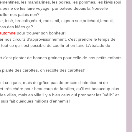
lémentines, les mandarines, les poires, les pommes, les kiwis (oui
a peine de les faire voyager par bateau depuis la Nouvelle
ouiller nos palais non?
 frisé, brocolis,céleri, radis, ail, oignon sec,artichaut,fenouil,
 pas des idées ça?
d'automne
pour trouver son bonheur!
r nos circuits d'approvisionnement, c'est prendre le temps de
out ce qu'il est possible de cueillir et en faire LA balade du
t c'est planter de bonnes graines pour celle de nos petits enfants
 plante des carottes, on récolte des carottes!"
et critiques, mais de grâce pas de procès d'intention ni de
 et très chère pour beaucoup de familles, qu'il est beaucoup plus
s villes, mais en ville il y a bien ceux qui prennent les "vélib" et
 suis fait quelques millions d'ennemis!