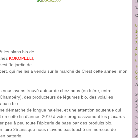
f
V
C
0
1
2
3
4
Et les plans bio de
5
chez
KOKOPELLI
,
6
c'est "le jardin de
7
cocert, qui me les a vendu sur le marché de Crest cette année: mon
8
9
A
ns nous avons trouvé autour de chez nous (en Isère, entre
2
Chambéry), des producteurs de légumes bio, des volailles
2
 pain bio...
2
ne démarche de longue haleine, et une attention soutenue qui
2
en cette fin d'année 2010 à vider progressivement les placards
2
er peu à peu toute l'épicerie de base par des produits bio.
2
en faire 25 ans que nous n'avons pas touché un morceau de
2
2
en batterie.