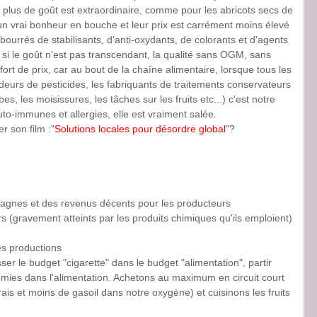
le plus de goût est extraordinaire, comme pour les abricots secs de
t un vrai bonheur en bouche et leur prix est carrément moins élevé
bourrés de stabilisants, d'anti-oxydants, de colorants et d'agents
que si le goût n'est pas transcendant, la qualité sans OGM, sans
ffort de prix, car au bout de la chaîne alimentaire, lorsque tous les
deurs de pesticides, les fabriquants de traitements conservateurs
s, les moisissures, les tâches sur les fruits etc...) c'est notre
uto-immunes et allergies, elle est vraiment salée.
 son film :"
Solutions locales pour désordre global
"?
pagnes et des revenus décents pour les producteurs
rs (gravement atteints par les produits chimiques qu'ils emploient)
es productions
ser le budget "cigarette" dans le budget "alimentation", partir
omies dans l'alimentation. Achetons au maximum en circuit court
ais et moins de gasoil dans notre oxygène) et cuisinons les fruits