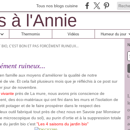
Tous nos blogs cuisine
Thermomix
Vidéos
Humeur du jour
N
T BIO, C'EST BON ET PAS FORCÉMENT RUINEUX...
cément ruineux...
en famille aux moyens d'améliorer la qualité de notre
L
 de vie. Et cela fait plusieurs mois que je réfléchis à ce post sur
ier jour de novembre.
 vivante
près de La mure, nous avons pris conscience de
L
nt, des éco-matériaux qui ont fini dans les murs et l'isolation de
l
tit potager et de le faire prospérer dans le respect des
o
lleux outil fabriqué tout près de chez nous en Savoie par Monsieur
p
e microscopique du sol), au purin d'ortie et à la suppression totale
a
e du jardin bio c'est
"Les 4 saisons du jardin bio"