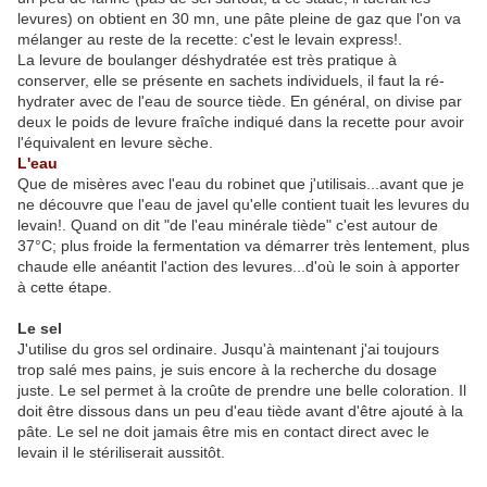
levures) on obtient en 30 mn, une pâte pleine de gaz que l'on va
mélanger au reste de la recette: c'est le levain express!.
La levure de boulanger déshydratée est très pratique à
conserver, elle se présente en sachets individuels, il faut la ré-
hydrater avec de l'eau de source tiède. En général, on divise par
deux le poids de levure fraîche indiqué dans la recette pour avoir
l'équivalent en levure sèche.
L'eau
Que de misères avec l'eau du robinet que j'utilisais...avant que je
ne découvre que l'eau de javel qu'elle contient tuait les levures du
levain!. Quand on dit "de l'eau minérale tiède" c'est autour de
37°C; plus froide la fermentation va démarrer très lentement, plus
chaude elle anéantit l'action des levures...d'où le soin à apporter
à cette étape.
Le sel
J'utilise du gros sel ordinaire. Jusqu'à maintenant j'ai toujours
trop salé mes pains, je suis encore à la recherche du dosage
juste. Le sel permet à la croûte de prendre une belle coloration. Il
doit être dissous dans un peu d'eau tiède avant d'être ajouté à la
pâte. Le sel ne doit jamais être mis en contact direct avec le
levain il le stériliserait aussitôt.