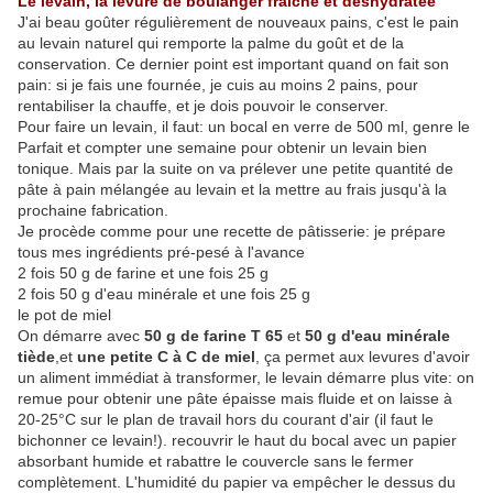
Le levain, la levure de boulanger fraîche et déshydratée
J'ai beau goûter régulièrement de nouveaux pains, c'est le pain
au levain naturel qui remporte la palme du goût et de la
conservation. Ce dernier point est important quand on fait son
pain: si je fais une fournée, je cuis au moins 2 pains, pour
rentabiliser la chauffe, et je dois pouvoir le conserver.
Pour faire un levain, il faut: un bocal en verre de 500 ml, genre le
Parfait et compter une semaine pour obtenir un levain bien
tonique. Mais par la suite on va prélever une petite quantité de
pâte à pain mélangée au levain et la mettre au frais jusqu'à la
prochaine fabrication.
Je procède comme pour une recette de pâtisserie: je prépare
tous mes ingrédients pré-pesé à l'avance
2 fois 50 g de farine et une fois 25 g
2 fois 50 g d'eau minérale et une fois 25 g
le pot de miel
On démarre avec
50 g de farine T 65
et
50 g d'eau minérale
tiède
,et
une petite C à C de miel
, ça permet aux levures d'avoir
un aliment immédiat à transformer, le levain démarre plus vite: on
remue pour obtenir une pâte épaisse mais fluide et on laisse à
20-25°C sur le plan de travail hors du courant d'air (il faut le
bichonner ce levain!). recouvrir le haut du bocal avec un papier
absorbant humide et rabattre le couvercle sans le fermer
complètement. L'humidité du papier va empêcher le dessus du