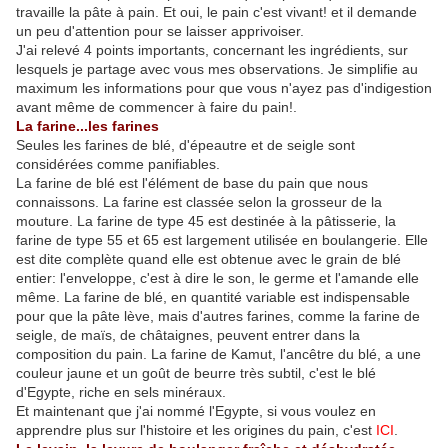
travaille la pâte à pain. Et oui, le pain c'est vivant! et il demande
un peu d'attention pour se laisser apprivoiser.
J'ai relevé 4 points importants, concernant les ingrédients, sur
lesquels je partage avec vous mes observations. Je simplifie au
maximum les informations pour que vous n'ayez pas d'indigestion
avant même de commencer à faire du pain!.
La farine...les farines
Seules les farines de blé, d'épeautre et de seigle sont
considérées comme panifiables.
La farine de blé est l'élément de base du pain que nous
connaissons. La farine est classée selon la grosseur de la
mouture. La farine de type 45 est destinée à la pâtisserie, la
farine de type 55 et 65 est largement utilisée en boulangerie. Elle
est dite complète quand elle est obtenue avec le grain de blé
entier: l'enveloppe, c'est à dire le son, le germe et l'amande elle
même. La farine de blé, en quantité variable est indispensable
pour que la pâte lève, mais d'autres farines, comme la farine de
seigle, de maïs, de châtaignes, peuvent entrer dans la
composition du pain. La farine de Kamut, l'ancêtre du blé, a une
couleur jaune et un goût de beurre très subtil, c'est le blé
d'Egypte, riche en sels minéraux.
Et maintenant que j'ai nommé l'Egypte, si vous voulez en
apprendre plus sur l'histoire et les origines du pain, c'est
ICI
.