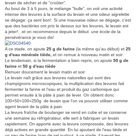
levain de sécher et de "croûter".
Au bout de 3 à 5 jours, le mélange "bulle", on voit une activité
intense des levures à la surface du levain et une odeur aigrelette
se dégage: ça sent bon!. Si une mauvaise odeur se dégage, c'est
que des bactéries ont pris le dessus sur les levures, le levain est
à jeter!...et on recommence depuis le début: une école de la
persévérance je vous dis!
A ce stade, on ajoute
25 g de farine
(la même qu'au début) et
25
g d'eau minérale tiède,
et on remue à nouveau matin et soir
Le lendemain, si la fermentation a bien repris, on ajoute
50 g de
farine
et
50 g d'eau tiède
Remuer doucement le levain matin et soir
Le levain naît grâce aux levures naturelles qui sont des
champignons microscopiques, la multiplication des levures fait
fermenter la farine et l'eau et produit du gaz carbonique qui
permet ensuite à la pâte à pain de lever. On obtient donc
100+50+100=250g de levain que l'on va pouvoir utiliser comme
agent levant de la pâte à pain.
La levure fraîche de boulanger se vend en cube et se conserve
une semaine au réfrigérateur, elle sert à fabriquer un levain
rapidement. On apporte avec la levure compressée, des levures
déjà actives en grande quantité. En lui ajoutant de l'eau tiède et
un peu de farine (pas de sel surtout, à ce stade, il tuerait les