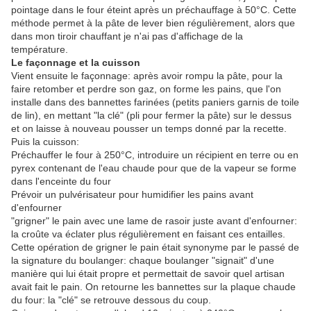
pointage dans le four éteint après un préchauffage à 50°C. Cette
méthode permet à la pâte de lever bien régulièrement, alors que
dans mon tiroir chauffant je n'ai pas d'affichage de la
température.
Le façonnage et la cuisson
Vient ensuite le façonnage: après avoir rompu la pâte, pour la
faire retomber et perdre son gaz, on forme les pains, que l'on
installe dans des bannettes farinées (petits paniers garnis de toile
de lin), en mettant "la clé" (pli pour fermer la pâte) sur le dessus
et on laisse à nouveau pousser un temps donné par la recette.
Puis la cuisson:
Préchauffer le four à 250°C, introduire un récipient en terre ou en
pyrex contenant de l'eau chaude pour que de la vapeur se forme
dans l'enceinte du four
Prévoir un pulvérisateur pour humidifier les pains avant
d'enfourner
"grigner" le pain avec une lame de rasoir juste avant d'enfourner:
la croûte va éclater plus régulièrement en faisant ces entailles.
Cette opération de grigner le pain était synonyme par le passé de
la signature du boulanger: chaque boulanger "signait" d'une
manière qui lui était propre et permettait de savoir quel artisan
avait fait le pain. On retourne les bannettes sur la plaque chaude
du four: la "clé" se retrouve dessous du coup.