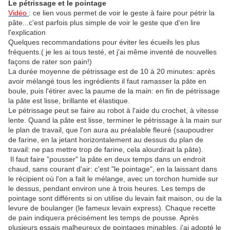
Le pétrissage et le pointage
Vidéo
: ce lien vous permet de voir le geste à faire pour pétrir la
pâte...c'est parfois plus simple de voir le geste que d'en lire
l'explication
Quelques recommandations pour éviter les écueils les plus
fréquents.( je les ai tous testé, et j'ai même inventé de nouvelles
façons de rater son pain!)
La durée moyenne de pétrissage est de 10 à 20 minutes: après
avoir mélangé tous les ingrédients il faut ramasser la pâte en
boule, puis l'étirer avec la paume de la main: en fin de pétrissage
la pâte est lisse, brillante et élastique.
Le pétrissage peut se faire au robot à l'aide du crochet, à vitesse
lente. Quand la pâte est lisse, terminer le pétrissage à la main sur
le plan de travail, que l'on aura au préalable fleuré (saupoudrer
de farine, en la jetant horizontalement au dessus du plan de
travail: ne pas mettre trop de farine, cela alourdirait la pâte).
Il faut faire "pousser" la pâte en deux temps dans un endroit
chaud, sans courant d'air: c'est "le pointage", en la laissant dans
le récipient où l'on a fait le mélange, avec un torchon humide sur
le dessus, pendant environ une à trois heures. Les temps de
pointage sont différents si on utilise du levain fait maison, ou de la
levure de boulanger (le fameux levain express). Chaque recette
de pain indiquera précisément les temps de pousse. Après
plusieurs essais malheureux de pointages minables, j'ai adopté le