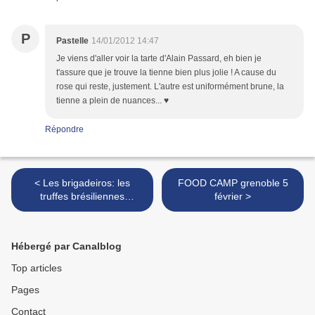
P
Pastelle
14/01/2012 14:47
Je viens d'aller voir la tarte d'Alain Passard, eh bien je
t'assure que je trouve la tienne bien plus jolie ! A cause du
rose qui reste, justement. L'autre est uniformément brune, la
tienne a plein de nuances... ♥
Répondre
< Les brigadeiros: les
FOOD CAMP grenoble 5
truffes brésiliennes
février >
caramel-chocolat*
Hébergé par Canalblog
Top articles
Pages
Contact