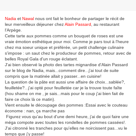
Nadia
et
Nawal
nous ont fait le bonheur de partager le récit de
leur merveilleux déjeuner chez
Alain Passard
, au restaurant
l'Arpège.
Cette tarte aux pommes comme un bouquet de roses est une
vraie émotion esthétique pour moi. Comme je pars tout à l'heure
chez ma soeur unique et préférée, un petit challenge culinaire
s'impose : un saut chez le producteur de pommes, retour avec de
belles Royal Gala d'un rouge éclatant.
J'ai bien observé la photo des tartes mignardise d'Alain Passard
sur le blog de Nadia, mais...comment dire...j'ai tout de suite
compris que la matinée allait y passer...en cuisine!
La question de la pâte est aussi une affaire de choix...sablée?,
feuilletée?...j'ai opté pour feuilletée car je la trouve toute faîte
(hou shame on me , je sais...mais pour le coup j'ai bien fait de
faire ce choix là ce matin).
Vient ensuite le découpage des pommes :Essai avec le couteau
économe : nan, ça marche pas
Figurez vous qu'au bout d'une demi heure, j'ai de quoi faire une
méga compote avec toutes les rondelles de pommes cassées!.
J'ai citronné les tranches pour qu'elles ne noircissent pas...vu le
temps que j'y passe!