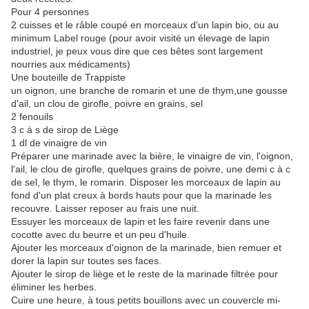
Pour 4 personnes
2 cuisses et le râble coupé en morceaux d'un lapin bio, ou au
minimum Label rouge (pour avoir visité un élevage de lapin
industriel, je peux vous dire que ces bêtes sont largement
nourries aux médicaments)
Une bouteille de Trappiste
un oignon, une branche de romarin et une de thym,une gousse
d'ail, un clou de girofle, poivre en grains, sel
2 fenouils
3 c à s de sirop de Liège
1 dl de vinaigre de vin
Préparer une marinade avec la bière, le vinaigre de vin, l'oignon,
l'ail, le clou de girofle, quelques grains de poivre, une demi c à c
de sel, le thym, le romarin. Disposer les morceaux de lapin au
fond d'un plat creux à bords hauts pour que la marinade les
recouvre. Laisser reposer au frais une nuit.
Essuyer les morceaux de lapin et les faire revenir dans une
cocotte avec du beurre et un peu d'huile.
Ajouter les morceaux d'oignon de la marinade, bien remuer et
dorer la lapin sur toutes ses faces.
Ajouter le sirop de liège et le reste de la marinade filtrée pour
éliminer les herbes.
Cuire une heure, à tous petits bouillons avec un couvercle mi-