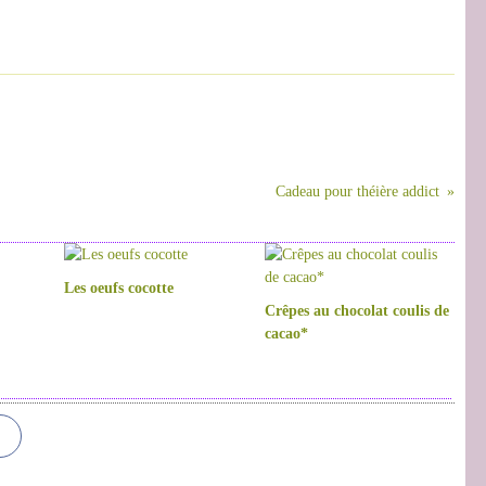
Cadeau pour théière addict
Les oeufs cocotte
Crêpes au chocolat coulis de
cacao*