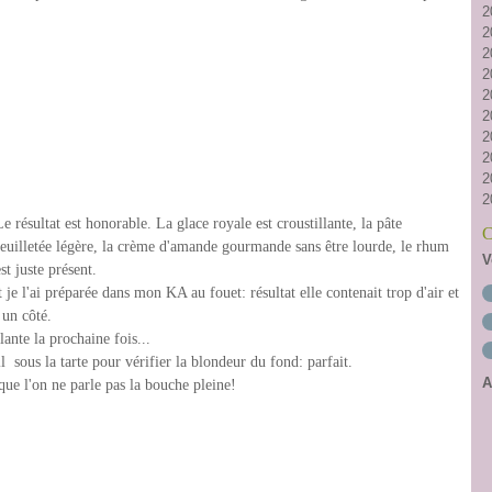
2
2
2
2
2
2
2
2
2
2
Le résultat est honorable. La glace royale est croustillante, la pâte
C
feuilletée légère, la crème d'amande gourmande sans être lourde, le rhum
V
est juste présent.
je l'ai préparée dans mon KA au fouet: résultat elle contenait trop d'air et
 un côté.
lante la prochaine fois...
sous la tarte pour vérifier la blondeur du fond: parfait.
A
que l'on ne parle pas la bouche pleine!