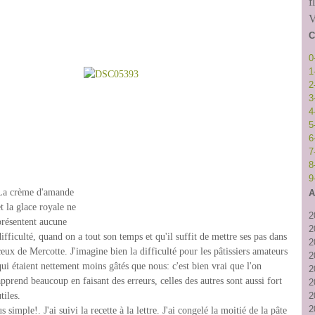
f
V
C
0
1
2
3
4
5
6
7
8
9
La crème d'amande
A
et la glace royale ne
2
présentent aucune
2
difficulté, quand on a tout son temps et qu'il suffit de mettre ses pas dans
2
ceux de Mercotte. J'imagine bien la difficulté pour les pâtissiers amateurs
2
qui étaient nettement moins gâtés que nous: c'est bien vrai que l'on
2
apprend beaucoup en faisant des erreurs, celles des autres sont aussi fort
2
tiles.
2
2
us simple!. J'ai suivi la recette à la lettre. J'ai congelé la moitié de la pâte