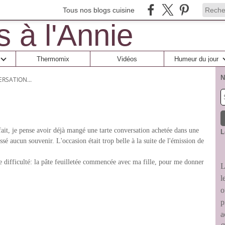
Tous nos blogs cuisine
Thermomix
Vidéos
Humeur du jour
N
RSATION...
fait, je pense avoir déjà mangé une tarte conversation achetée dans une
L
issé aucun souvenir. L'occasion était trop belle à la suite de l'émission de
ne difficulté: la pâte feuilletée commencée avec ma fille, pour me donner
L
l
o
p
a