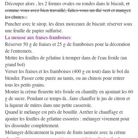
Découper alors , les 2 formes ovales ou rondes dans le biscuit,
et
comme vous avez bien travaillé, faîtes-vous un thé vert et mangez
les chutes...
Puncher avec le sirop, les deux morceaux de biscuit: réserver sous
une feuille de papier sulfurisé.
La mousse aux fraises-framboises:
Réserver 50 g de fraises et 25 g de framboises pour la décoration
de l'entremets.
Mettre les feuilles de gélatine à tremper dans de l'eau froide (un
grand bol)
Verser les fraises et les framboises (400 g en tout) dans le bol du
blender. Passer cette purée au tamis, ou au chinois pour retirer
tous les petits grains.
Monter la crème fleurette très froide en chantilly en ajoutant les 60
g de sucre. Pendant ce temps-là...faire chauffer le jus de citron et
la liqueur de mûres dans une petite casserole.
Quand le mélange est près de bouillir. Arrêter le chauffage et
ajouter les feuilles de gélatine essorées : mélanger vivement pour
les dissoudre complétement.
Mélanger délicatement la purée de fruits tamisée avec la crème