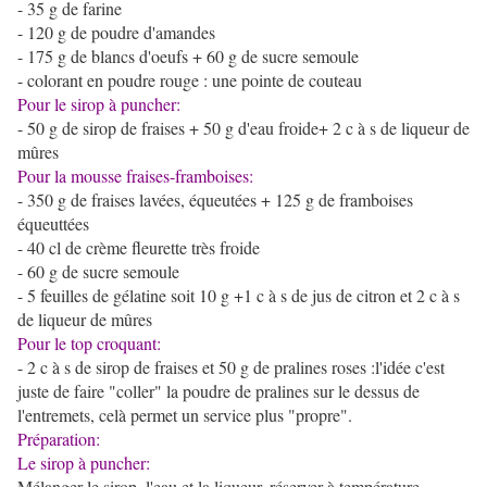
- 35 g de farine
- 120 g de poudre d'amandes
- 175 g de blancs d'oeufs + 60 g de sucre semoule
- colorant en poudre rouge : une pointe de couteau
Pour le sirop à puncher:
- 50 g de sirop de fraises + 50 g d'eau froide+ 2 c à s de liqueur de
mûres
Pour la mousse fraises-framboises:
- 350 g de fraises lavées, équeutées + 125 g de framboises
équeuttées
- 40 cl de crème fleurette très froide
- 60 g de sucre semoule
- 5 feuilles de gélatine soit 10 g +1 c à s de jus de citron et 2 c à s
de liqueur de mûres
Pour le top croquant:
- 2 c à s de sirop de fraises et 50 g de pralines roses :l'idée c'est
juste de faire "coller" la poudre de pralines sur le dessus de
l'entremets, celà permet un service plus "propre".
Préparation:
Le sirop à puncher:
Mélanger le sirop, l'eau et la liqueur, réserver à température