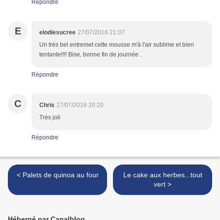
Répondre
E
elodiesucree
27/07/2016 21:07
Un très bel entremet cette mousse m'à l'air sublime et bien
tentante!!!! Bise, bonne fin de journée .
Répondre
C
Chris
27/07/2016 20:20
Très joli
Répondre
< Palets de quinoa au four
Le cake aux herbes...tout
vert >
Hébergé par Canalblog