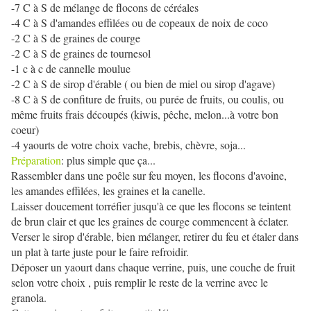
-7 C à S de mélange de flocons de céréales
-4 C à S d'amandes effilées ou de copeaux de noix de coco
-2 C à S de graines de courge
-2 C à S de graines de tournesol
-1 c à c de cannelle moulue
-2 C à S de sirop d'érable ( ou bien de miel ou sirop d'agave)
-8 C à S de confiture de fruits, ou purée de fruits, ou coulis, ou
même fruits frais découpés (kiwis, pêche, melon...à votre bon
coeur)
-4 yaourts de votre choix vache, brebis, chèvre, soja...
Préparation
: plus simple que ça...
Rassembler dans une poêle sur feu moyen, les flocons d'avoine,
les amandes effilées, les graines et la canelle.
Laisser doucement torréfier jusqu'à ce que les flocons se teintent
de brun clair et que les graines de courge commencent à éclater.
Verser le sirop d'érable, bien mélanger, retirer du feu et étaler dans
un plat à tarte juste pour le faire refroidir.
Déposer un yaourt dans chaque verrine, puis, une couche de fruit
selon votre choix , puis remplir le reste de la verrine avec le
granola.