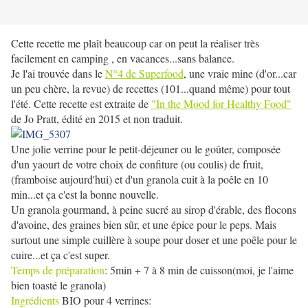
Cette recette me plaît beaucoup car on peut la réaliser très
facilement en camping , en vacances...sans balance.
Je l'ai trouvée dans le
N°4 de Superfood
, une vraie mine (d'or...car
un peu chère, la revue) de recettes (101...quand même) pour tout
l'été. Cette recette est extraite de
"In the Mood for Healthy Food"
de Jo Pratt, édité en 2015 et non traduit.
Une jolie verrine pour le petit-déjeuner ou le goûter, composée
d'un yaourt de votre choix de confiture (ou coulis) de fruit,
(framboise aujourd'hui) et d'un granola cuit à la poêle en 10
min...et ça c'est la bonne nouvelle.
Un granola gourmand, à peine sucré au sirop d'érable, des flocons
d'avoine, des graines bien sûr, et une épice pour le peps. Mais
surtout une simple cuillère à soupe pour doser et une poêle pour le
cuire...et ça c'est super.
Temps de préparation
: 5min + 7 à 8 min de cuisson(moi, je l'aime
bien toasté le granola)
Ingrédients
BIO pour 4 verrines: