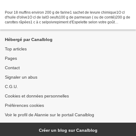
Pour 18 muffins environ 200 g de farine1 sachet de levure chimique1O cl
d'huile d'olive1O cl de lait3 oeufs100 g de parmesan ( ou de comté)200 g de
carottes râpées1 c à c selpoivrepiment d'Espelette selon votre goût
Préchauffer le four à 180° ( T6) Mélangez...
Hébergé par Canalblog
Top articles
Pages
Contact
Signaler un abus
C.G.U.
Cookies et données personnelles
Préférences cookies
Voir le profil de Alannie sur le portail Canalblog
Créer un blog sur Canalblog