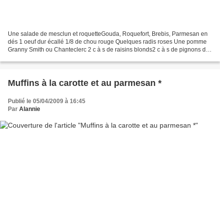
Une salade de mesclun et roquetteGouda, Roquefort, Brebis, Parmesan en
dés 1 oeuf dur écallé 1/8 de chou rouge Quelques radis roses Une pomme
Granny Smith ou Chanteclerc 2 c à s de raisins blonds2 c à s de pignons de
pins1/4 d'ananas frais Mettre la salade...
Muffins à la carotte et au parmesan *
Publié le 05/04/2009 à 16:45
Par
Alannie