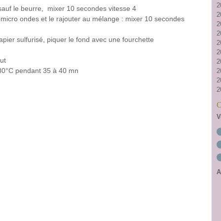
2
 sauf le beurre, mixer 10 secondes vitesse 4
2
 micro ondes et le rajouter au mélange : mixer 10 secondes
2
2
apier sulfurisé, piquer le fond avec une fourchette
2
2
ut
2
 180°C pendant 35 à 40 mn
2
2
2
C
V
A