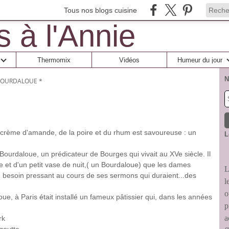
Tous nos blogs cuisine
Thermomix
Vidéos
Humeur du jour
N
 BOURDALOUE *
 la crème d'amande, de la poire et du rhum est savoureuse : un
L
ourdaloue, un prédicateur de Bourges qui vivait au XVe siècle. Il
 et d'un petit vase de nuit,( un Bourdaloue) que les dames
L
un besoin pressant au cours de ses sermons qui duraient...des
l
o
loue, à Paris était installé un fameux pâtissier qui, dans les années
p
a
rk