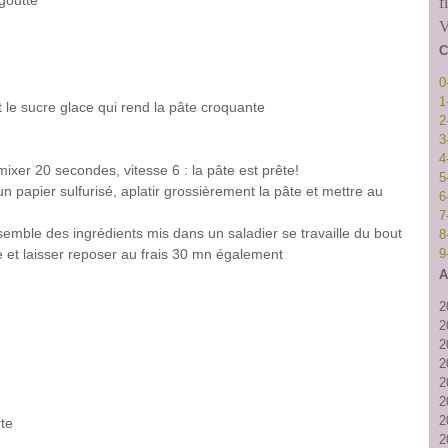
égoutte
f
V
C
0
1
t le sucre glace qui rend la pâte croquante
2
3
4
mixer 20 secondes, vitesse 6 : la pâte est prête!
5
n papier sulfurisé, aplatir grossièrement la pâte et mettre au
6
7
nsemble des ingrédients mis dans un saladier se travaille du bout
8
 et laisser reposer au frais 30 mn également
9
A
2
2
2
2
2
2
2
rte
2