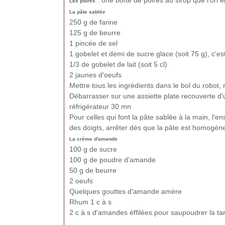
: une boîte de poires au sirop que l'on 
Les poires
La pâte sablée
250 g de farine
125 g de beurre
1 pincée de sel
1 gobelet et demi de sucre glace (soit 75 g), c'es
1/3 de gobelet de lait (soit 5 cl)
2 jaunes d'oeufs
Mettre tous les ingrédients dans le bol du robot, 
Débarrasser sur une assiette plate recouverte d'u
réfrigérateur 30 mn
Pour celles qui font la pâte sablée à la main, l'e
des doigts, arrêter dès que la pâte est homogène
La crème d'amande
100 g de sucre
100 g de poudre d'amande
50 g de beurre
2 oeufs
Quelques gouttes d'amande amère
Rhum 1 c à s
2 c à s d'amandes éffilées pour saupoudrer la ta