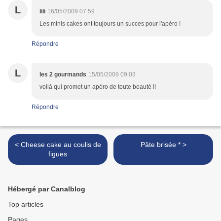
L
lili
16/05/2009 07:59
Les minis cakes ont toujours un succes pour l'apéro !
Répondre
L
les 2 gourmands
15/05/2009 09:03
voilà qui promet un apéro de toute beauté !!
Répondre
< Cheese cake au coulis de
Pâte brisée * >
figues
Hébergé par Canalblog
Top articles
Pages