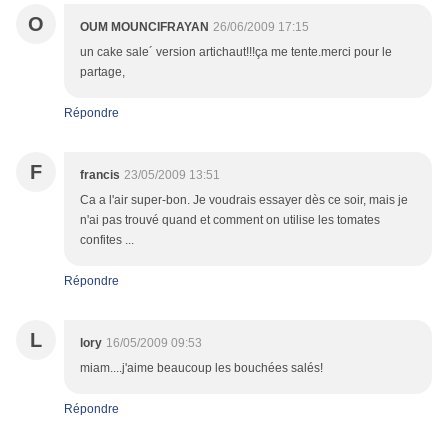
O
OUM MOUNCIFRAYAN
26/06/2009 17:15
un cake sale´ version artichaut!!!ça me tente.merci pour le
partage,
Répondre
F
francis
23/05/2009 13:51
Ca a l'air super-bon. Je voudrais essayer dès ce soir, mais je
n'ai pas trouvé quand et comment on utilise les tomates
confites ...
Répondre
L
lory
16/05/2009 09:53
miam....j'aime beaucoup les bouchées salés!
Répondre