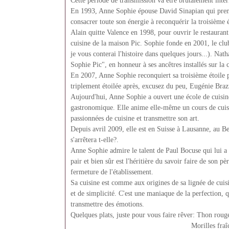
Cette période de transmission va être brutalement inte
En 1993, Anne Sophie épouse David Sinapian qui pren
consacrer toute son énergie à reconquérir la troisième 
Alain quitte Valence en 1998, pour ouvrir le restaurant
cuisine de la maison Pic. Sophie fonde en 2001, le clu
je vous conterai l'histoire dans quelques jours...). Nat
Sophie Pic", en honneur à ses ancêtres installés sur la 
En 2007, Anne Sophie reconquiert sa troisième étoile 
triplement étoilée après, excusez du peu, Eugénie Bra
Aujourd'hui, Anne Sophie a ouvert une école de cuisin
gastronomique. Elle anime elle-même un cours de cuisin
passionnées de cuisine et transmettre son art.
Depuis avril 2009, elle est en Suisse à Lausanne, au B
s'arrêtera t-elle?.
Anne Sophie admire le talent de Paul Bocuse qui lui a f
pair et bien sûr est l'héritière du savoir faire de son pèr
fermeture de l'établissement.
Sa cuisine est comme aux origines de sa lignée de cuisi
et de simplicité. C'est une maniaque de la perfection, q
transmettre des émotions.
Quelques plats, juste pour vous faire rêver: Thon rouge
Morilles fraîches en mille-feuil