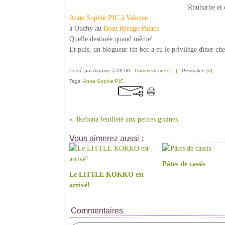
Rhubarbe et crèmeux coulant à la ca
Anne Sophie PIC à Valence
à Ouchy au
Beau Rivage Palace
Quelle destinée quand même!.
Et puis, un blogueur fin bec a eu le privilège dîner che
Posté par Alannie à 08:00 -
Commentaires [
…
]
- Permalien [
#
]
Tags:
Anne Sophie PIC
Ikebana feuilleté aux petites graines
Vous aimerez aussi :
Pâtes de cassis
Le LITTLE KOKKO est
arrivé!
Commentaires