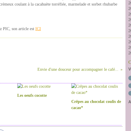
2
cahuète torréfiée, marmelade et sorbet rhubarbe
2
2
2
2
z PIC, son article est
ICI
2
2
2
2
2
C
V
Envie d'une douceur pour accompagner le café...
Les oeufs cocotte
Crêpes au chocolat coulis de
A
cacao*