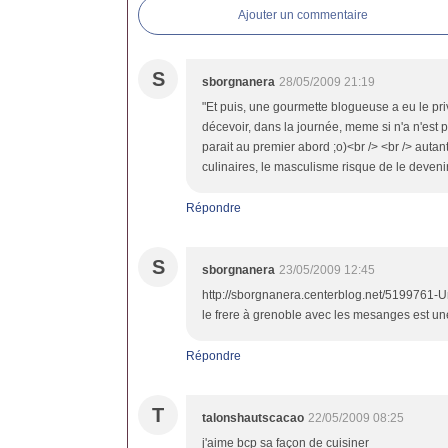
Ajouter un commentaire
S
sborgnanera
28/05/2009 21:19
"Et puis, une gourmette blogueuse a eu le priv
décevoir, dans la journée, meme si n'a n'est p
parait au premier abord ;o)<br /> <br /> autant
culinaires, le masculisme risque de le devenir 
Répondre
S
sborgnanera
23/05/2009 12:45
http://sborgnanera.centerblog.net/5199761-Un-
le frere à grenoble avec les mesanges est un
Répondre
T
talonshautscacao
22/05/2009 08:25
j'aime bcp sa façon de cuisiner