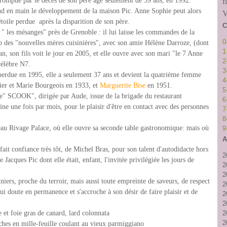
rrompue par le décès de son père âgé seulement de 59 ans, en 1992.
f
d en main le développement de la maison Pic. Anne Sophie peut alors
V
étoile perdue après la disparition de son père.
C
 " les mésanges" près de Grenoble : il lui laisse les commandes de la
0
b des "nouvelles mères cuisinières", avec son amie Hélène Darroze, (dont
1
han, son fils voit le jour en 2005, et elle ouvre avec son mari "le 7 Anne
2
célèbre N7.
3
perdue en 1995, elle a seulement 37 ans et devient la quatrième femme
4
zier et Marie Bourgeois en 1933, et
Marguerite Bise
en 1951.
5
e" SCOOK", dirigée par Aude, issue de la brigade du restaurant
6
e une fois par mois, pour le plaisir d'être en contact avec des personnes
7
8
eau Rivage Palace, où elle ouvre sa seconde table gastronomique: mais où
9
A
ait confiance très tôt, de Michel Bras, pour son talent d'autodidacte hors
2
e Jacques Pic dont elle était, enfant, l'invitée privilégiée les jours de
2
2
niers, proche du terroir, mais aussi toute empreinte de saveurs, de respect
2
ui doute en permanence et s'accroche à son désir de faire plaisir et de
2
2
 et foie gras de canard, lard colonnata
2
2
le coulant au vieux parmiggiano