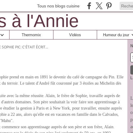
Tous nos blogs cuisine
Thermomix
Vidéos
Humeur du jour
N
SOPHIE PIC: C'ÉTAIT ÉCRIT...
ophie prend en main en 1891 le devenir du café de campagne du Pin. Elle
L
t du terroir. Le talent d'André fût couronné par 3 étoiles au Michelin dès
ite avec la même réussite. Alain, le frère de Sophie, travaille auprès de
L
s d'autres domaines. Son père souhaitait la voir faire son apprentissage à
l
 étudier la gestion à Paris et à New York, pour travailler, ensuite auprès
o
ie a 22 ans, alors qu'elle est en vacances en famille dans le Calvados,
p
u "Mahu".
a
et commence son apprentissage auprès de son père et son frère, Alain.