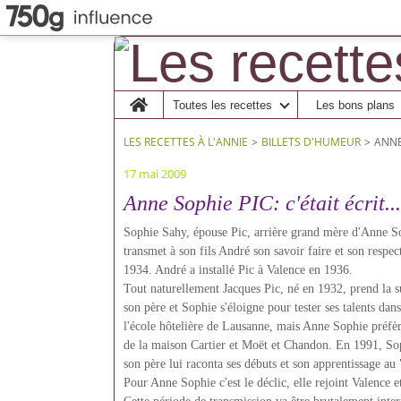
Home
Toutes les recettes
Les bons plans
LES RECETTES À L'ANNIE
>
BILLETS D'HUMEUR
>
ANNE 
17 mai 2009
Anne Sophie PIC: c'était écrit...
Sophie Sahy, épouse Pic, arrière grand mère d'Anne S
transmet à son fils André son savoir faire et son respec
1934. André a installé Pic à Valence en 1936.
Tout naturellement Jacques Pic, né en 1932, prend la su
son père et Sophie s'éloigne pour tester ses talents dan
l'école hôtelière de Lausanne, mais Anne Sophie préfère
de la maison Cartier et Moët et Chandon. En 1991, Soph
son père lui raconta ses débuts et son apprentissage a
Pour Anne Sophie c'est le déclic, elle rejoint Valence 