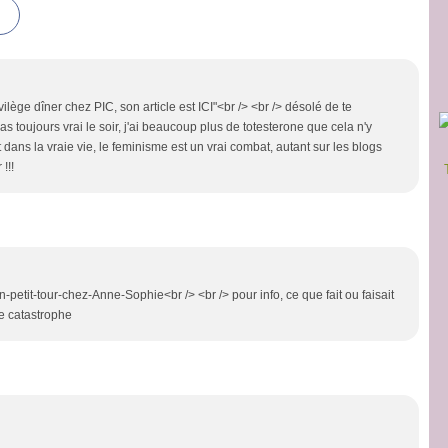
ilège dîner chez PIC, son article est ICI"<br /> <br /> désolé de te
as toujours vrai le soir, j'ai beaucoup plus de totesterone que cela n'y
 dans la vraie vie, le feminisme est un vrai combat, autant sur les blogs
!!!
petit-tour-chez-Anne-Sophie<br /> <br /> pour info, ce que fait ou faisait
e catastrophe