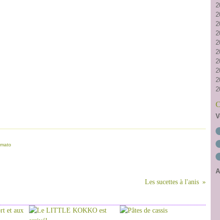
2
2
2
2
2
2
2
2
2
2
C
V
omato
A
Les sucettes à l'anis