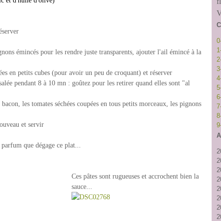
c et d'huile d'olive)
f
V
C
éserver
0
1
ignons émincés pour les rendre juste transparents, ajouter l'ail émincé à la
2
3
pées en petits cubes (pour avoir un peu de croquant) et réserver
4
alée pendant 8 à 10 mn : goûtez pour les retirer quand elles sont "al
5
6
e bacon, les tomates séchées coupées en tous petits morceaux, les pignons
7
8
nouveau et servir
9
A
e parfum que dégage ce plat...
2
2
2
Ces pâtes sont rugueuses et accrochent bien la
2
sauce...
2
2
2
2