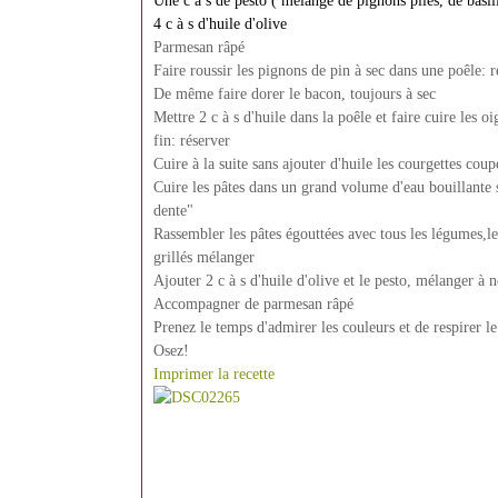
Une c à s de pesto ( mélange de pignons pilés, de basili
4 c à s d'huile d'olive
Parmesan râpé
Faire roussir les pignons de pin à sec dans une poêle: r
De même faire dorer le bacon, toujours à sec
Mettre 2 c à s d'huile dans la poêle et faire cuire les o
fin: réserver
Cuire à la suite sans ajouter d'huile les courgettes cou
Cuire les pâtes dans un grand volume d'eau bouillante s
dente"
Rassembler les pâtes égouttées avec tous les légumes,l
grillés mélanger
Ajouter 2 c à s d'huile d'olive et le pesto, mélanger à 
Accompagner de parmesan râpé
Prenez le temps d'admirer les couleurs et de respirer l
Osez!
Imprimer la recette