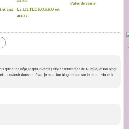
Pâtes de cassis
t et aux
Le LITTLE KOKKO est
arrivé!
is que tu as déjà l'esprit inventif ( étoiles feuilletées au Nutella) et ton blog
et te soutenir dans ton élan, je mets ton blog en lien sur le mien...<br /> à