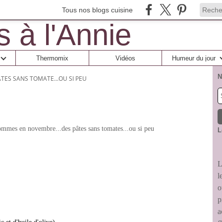
Tous nos blogs cuisine
Thermomix
Vidéos
Humeur du jour
N
TES SANS TOMATE...OU SI PEU
sommes en novembre...des pâtes sans tomates...ou si peu
L
L
l
o
p
a