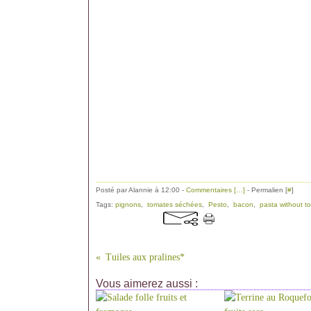
Posté par Alannie à 12:00 -
Commentaires [
…
]
- Permalien [
#
]
Tags:
pignons
,
tomates séchées
,
Pesto
,
bacon
,
pasta without t
Tuiles aux pralines*
Vous aimerez aussi :