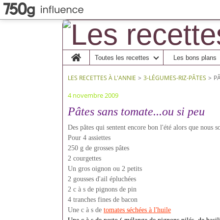
Home
Toutes les recettes
Les bons plans
LES RECETTES À L'ANNIE
>
3-LÉGUMES-RIZ-PÂTES
>
PÂ
4 novembre 2009
Pâtes sans tomate...ou si peu
Des pâtes qui sentent encore bon l'été alors que nous 
Pour 4 assiettes
250 g de grosses pâtes
2 courgettes
Un gros oignon ou 2 petits
2 gousses d'ail épluchées
2 c à s de pignons de pin
4 tranches fines de bacon
Une c à s de
tomates séchées à l'huile