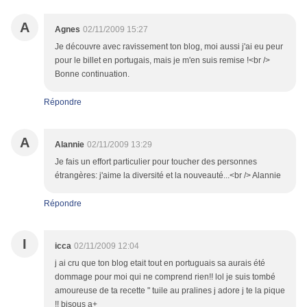
A
Agnes
02/11/2009 15:27
Je découvre avec ravissement ton blog, moi aussi j'ai eu peur
pour le billet en portugais, mais je m'en suis remise !<br />
Bonne continuation.
Répondre
A
Alannie
02/11/2009 13:29
Je fais un effort particulier pour toucher des personnes
étrangères: j'aime la diversité et la nouveauté...<br /> Alannie
Répondre
I
icca
02/11/2009 12:04
j ai cru que ton blog etait tout en portuguais sa aurais été
dommage pour moi qui ne comprend rien!! lol je suis tombé
amoureuse de ta recette " tuile au pralines j adore j te la pique
!! bisous a+