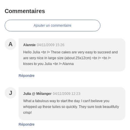
Commentaires
Ajouter un commentaire
A
Alannie
04/11/2009 15:26
Hello Julia <br /> These cakes are very easy to succeed and
are very nice in large size (about 25x12cm) <br /> <br />
kisses to you Julia <br /> Alanna
Répondre
J
Julia @ Mélanger
04/11/2009 12:23
What a fabulous way to start the day. I can't believe you
whipped up these tuiles so quickly. They sure look beautifully
crisp!
Répondre