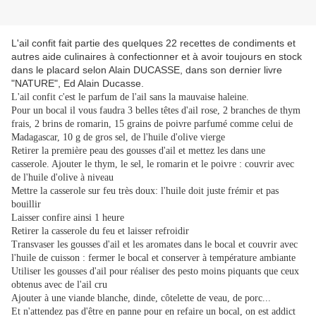
L'ail confit fait partie des quelques 22 recettes de condiments et
autres aide culinaires à confectionner et à avoir toujours en stock
dans le placard selon Alain DUCASSE, dans son dernier livre
"NATURE", Ed Alain Ducasse.
L'ail confit c'est le parfum de l'ail sans la mauvaise haleine.
Pour un bocal il vous faudra 3 belles têtes d'ail rose, 2 branches de thym
frais, 2 brins de romarin, 15 grains de poivre parfumé comme celui de
Madagascar, 10 g de gros sel, de l'huile d'olive vierge
Retirer la première peau des gousses d'ail et mettez les dans une
casserole. Ajouter le thym, le sel, le romarin et le poivre : couvrir avec
de l'huile d'olive à niveau
Mettre la casserole sur feu très doux: l'huile doit juste frémir et pas
bouillir
Laisser confire ainsi 1 heure
Retirer la casserole du feu et laisser refroidir
Transvaser les gousses d'ail et les aromates dans le bocal et couvrir avec
l'huile de cuisson : fermer le bocal et conserver à température ambiante
Utiliser les gousses d'ail pour réaliser des pesto moins piquants que ceux
obtenus avec de l'ail cru
Ajouter à une viande blanche, dinde, côtelette de veau, de porc...
Et n'attendez pas d'être en panne pour en refaire un bocal, on est addict