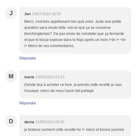
J
Jan
23/07/2010 16:55
Merci, c'est très appétissant rien quà voire. Juste une petite
question sans doute bête: est-ce que ça se conserve
bien/longtemps? J'ai pas envie de constater que ça fermente
et que le bocal explose dans le frigo après un mois !<br /> <br
/> Merci de vos commentaires.
Répondre
M
marie
13/05/2010 03:25
j'hésite bcp à acheter ce livre. je prends cette recette je vais
l'essayer. merci de nous l'avoir fait partagé
Répondre
D
darna
11/05/2010 09:50
je testerai surment cette recette<br /> merci et bonne journée