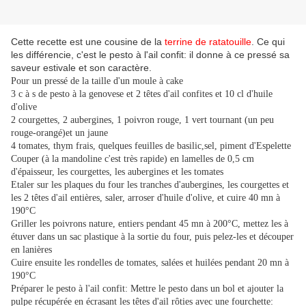
Cette recette est une cousine de la
terrine de ratatouille
. Ce qui
les différencie, c'est le pesto à l'ail confit: il donne à ce pressé sa
saveur estivale et son caractère.
Pour un pressé de la taille d'un moule à cake
3 c à s de pesto à la genovese et 2 têtes d'ail confites et 10 cl d'huile
d'olive
2 courgettes, 2 aubergines, 1 poivron rouge, 1 vert tournant (un peu
rouge-orangé)et un jaune
4 tomates, thym frais, quelques feuilles de basilic,sel, piment d'Espelette
Couper (à la mandoline c'est très rapide) en lamelles de 0,5 cm
d'épaisseur, les courgettes, les aubergines et les tomates
Etaler sur les plaques du four les tranches d'aubergines, les courgettes et
les 2 têtes d'ail entières, saler, arroser d'huile d'olive, et cuire 40 mn à
190°C
Griller les poivrons nature, entiers pendant 45 mn à 200°C, mettez les à
étuver dans un sac plastique à la sortie du four, puis pelez-les et découper
en lanières
Cuire ensuite les rondelles de tomates, salées et huilées pendant 20 mn à
190°C
Préparer le pesto à l'ail confit: Mettre le pesto dans un bol et ajouter la
pulpe récupérée en écrasant les têtes d'ail rôties avec une fourchette: