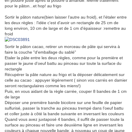
en poudre juste après la poudre d'amande. Même traitement
pour le pâton...et hop! au frigo
Sortir le pâton nature(bien laisser l'autre au froid), et l'étaler entre
les deux règles : l'idée c'est d'avoir un rectangle de 25 cm de
long environ, 10 cm de large et de 1 cm d'épaisseur :remettre au
froid
Sortir le pâton cacao, retirer un morceau de pâte qui servira à
faire la couche "d'emballage du sablé"
Etaler la pâte entre les deux règles, comme pour la première et
passer le jaune d'oeuf battu au pinceau sur toute la surface du
rectangle
Récupérer la pâte nature au frigo et la déposer délicatement sur
celle au cacao : appuyer légèrement ( sinon vos carrés en damier
seront rectangulaires comme les miens!)
Puis, en vous aidant de la règle carrée, couper 8 bandes de 1 cm
de large
Déposer une première bande bicolore sur une feuille de papier
sulfurisé, passer la tranche au pinceau trempé dans l'oeuf battu
et coller juste à côté la bande suivante en inversant les couleurs
Quand vous avez juxtaposé 4 bandes, il suffit de passer toute la
surface au pinceau et faire une deuxième ligne en inversant les
couleurs à chaque nouvelle bande: à nouveau un coup de jaune