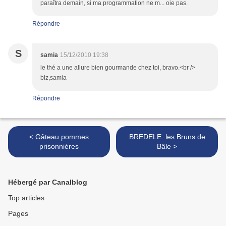
paraîtra demain, si ma programmation ne m... oie pas.
Répondre
S
samia
15/12/2010 19:38
le thé a une allure bien gourmande chez toi, bravo.<br />
biz,samia
Répondre
< Gâteau pommes
BREDELE: les Bruns de
prisonnières
Bâle >
Hébergé par Canalblog
Top articles
Pages