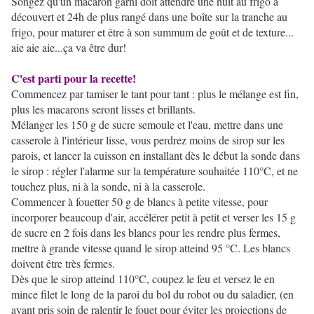
Songez qu'un macaron garni doit attendre une nuit au frigo à
découvert et 24h de plus rangé dans une boîte sur la tranche au
frigo, pour maturer et être à son summum de goût et de texture...
aie aie aie...ça va être dur!
C'est parti pour la recette!
Commencez par tamiser le tant pour tant : plus le mélange est fin,
plus les macarons seront lisses et brillants.
Mélanger les 150 g de sucre semoule et l'eau, mettre dans une
casserole à l'intérieur lisse, vous perdrez moins de sirop sur les
parois, et lancer la cuisson en installant dès le début la sonde dans
le sirop : régler l'alarme sur la température souhaitée 110°C, et ne
touchez plus, ni à la sonde, ni à la casserole.
Commencer à fouetter 50 g de blancs à petite vitesse, pour
incorporer beaucoup d'air, accélérer petit à petit et verser les 15 g
de sucre en 2 fois dans les blancs pour les rendre plus fermes,
mettre à grande vitesse quand le sirop atteind 95 °C. Les blancs
doivent être très fermes.
Dès que le sirop atteind 110°C, coupez le feu et versez le en
mince filet le long de la paroi du bol du robot ou du saladier, (en
ayant pris soin de ralentir le fouet pour éviter les projections de