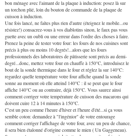
bon ménage avec l'aimant de la plaque à induction: posez là sur
un torchon plié, loin du bouton de commande de la plaque de
cuisson à induction.
Une fois lancé, ne faîtes plus rien d'autre (éteignez le mobile...ou
résistez!) consacrez-vous à vos diablotins sinon, le faux pas vous
guette avec un oubli ou une erreur dans l'ordre des choses à faire.
Prenez la peine de tester votre four: les fours de nos cuisines sont
précis à plus ou moins 10 degrés!...alors que les fours
professionnels des laboratoires de pâtisserie sont précis au demi-
degré...donc, mettez votre four en chauffe à 150°C, introduisez le
bout de la sonde thermique dans le four et réglez la sur 140°C:
regardez quelle température votre four affiche quand la sonde
sonne au moment où elle atteind 140°C : il se peut que le four
affiche 140°C ou au contraire, déjà 150°C. Vous saurez ainsi
comment corriger votre température de cuisson des macarons qui
doivent cuire 12 à 14 minutes à 150°C.
C'est un peu comme l'heure d'hiver et l'heure d'été...si ça vous
semble coton: demandez à "l'ingénior" de votre entourage
comment corriger l'affichage de votre four, avec un peu de chance,
il sera bien étalonné d'origine comme le mien ( Un Gaggeneau).