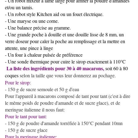
- Un robot mixeur à lame large pour affiner la poudre d'amandes
et/ou un tamis.
- Un robot style Kitchen aid ou un fouet électrique.
- Une maryse ou une corne.
- Une balance précise au gramme.
- Une grande poche à douille et une douille lisse de 8 mm, un
verre doseur pour caler la poche au remplissage et la mettre en
attente, une pince à linge
- Un four à chaleur pulsée de préférence
- Une sonde thermique pour cuire le sirop exactement à 110°C
La liste des ingrédients pour 30 à 40 macarons,
soit 60 à 80
coques
selon la taille que vous leur donnerez au pochage.
Pour le sirop:
- 150 g de sucre semoule et 50 g d'eau
Pour l'appareil à macarons composé de tant pour tant (c'est à dire
le même poids de poudre d'amande et de sucre glace), et de
meringue italienne il nous faut:
Pour le tant pour tant:
- 150 g de poudre d'amande torréfiée à 150°C pendant 10mn
- 150 g de sucre glace
Pour la meringue italienne: