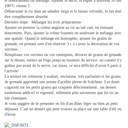
le débordement du mélange. Ajouter le sucre, et régler à nouveau 10 mn
100°C vitesse 5.
Débarrasser le riz dans un saladier large et le laisser refroidir, le lait doit
être complètement absorbé.
Dernière étape : Mélanger les trois préparations
Ajouter en premier la crème anglaise au riz au lait cuit, en remuant
doucement. Puis, ajouter la crème fouettée en soulevant le mélange avec
une spatule. Quand le mélange est homogène, ajouter les grains de
grenade, en prenant soin d'en réserver 3 c à s pour la décoration de vos
verrines.
Remplissez vos verrines ou vos ramequins, décorez de grains de grenade
sur le dessus, mettre au frigo jusqu'au moment du service: un conseil n'y
goûtez pas avant de le servir, car sinon, ce sera difficile d'avoir 6 parts à
l'arrivée!
La texture est crémeuse à souhait, onctueuse, très parfumée et les grains
de grenade apportent une pointe d'acidité pleine de fraîcheur. Les dents
s'agacent sur les petits grains qui craquent délicieusement...un dessert
totalement addictif et régressif, tellement plus savoureux que les riz au
lait classiques.
Je vous suggère de le présenter en fin d'un dîner léger ou bien au petit
déjeuner. C'est un dessert qui peut trouver sa place sur une table d'été ou
d'hiver.