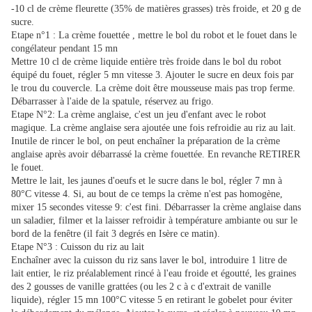
-10 cl de crème fleurette (35% de matières grasses) très froide, et 20 g de
sucre.
Etape n°1 : La crème fouettée , mettre le bol du robot et le fouet dans le
congélateur pendant 15 mn
Mettre 10 cl de crème liquide entière très froide dans le bol du robot
équipé du fouet, régler 5 mn vitesse 3. Ajouter le sucre en deux fois par
le trou du couvercle. La crème doit être mousseuse mais pas trop ferme.
Débarrasser à l'aide de la spatule, réservez au frigo.
Etape N°2: La crème anglaise, c'est un jeu d'enfant avec le robot
magique. La crème anglaise sera ajoutée une fois refroidie au riz au lait.
Inutile de rincer le bol, on peut enchaîner la préparation de la crème
anglaise après avoir débarrassé la crème fouettée. En revanche RETIRER
le fouet.
Mettre le lait, les jaunes d'oeufs et le sucre dans le bol, régler 7 mn à
80°C vitesse 4. Si, au bout de ce temps la crème n'est pas homogène,
mixer 15 secondes vitesse 9: c'est fini. Débarrasser la crème anglaise dans
un saladier, filmer et la laisser refroidir à température ambiante ou sur le
bord de la fenêtre (il fait 3 degrés en Isère ce matin).
Etape N°3 : Cuisson du riz au lait
Enchaîner avec la cuisson du riz sans laver le bol, introduire 1 litre de
lait entier, le riz préalablement rincé à l'eau froide et égoutté, les graines
des 2 gousses de vanille grattées (ou les 2 c à c d'extrait de vanille
liquide), régler 15 mn 100°C vitesse 5 en retirant le gobelet pour éviter