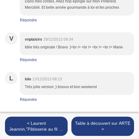
Dans mes cordes. Allez hop épinglé sur mon Pinterest.
Merciiiiiii. Et belle année gourmande à toi et tes proches
Répondre
V
vnplaisirs
29/12/2013 09:34
Idée très originale ! Bravo :)<br /> <br /> <br /> <br /> Marie
Répondre
L
lolo
13/12/2013 08:23
Très jolie version ;) bisous et bon weekend
Répondre
< Laurent
Table à découvert sur ARTE
Jeannin,"Pâtisserie au fil du
>
jour"