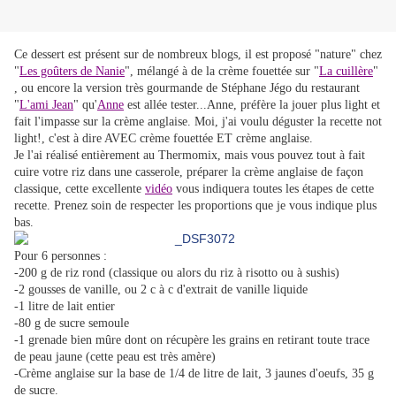
Ce dessert est présent sur de nombreux blogs, il est proposé "nature" chez
"
Les goûters de Nanie
", mélangé à de la crème fouettée sur "
La cuillère
"
, ou encore la version très gourmande de Stéphane Jégo du restaurant
"
L'ami Jean
" qu'
Anne
est allée tester...Anne, préfère la jouer plus light et
fait l'impasse sur la crème anglaise. Moi, j'ai voulu déguster la recette not
light!, c'est à dire AVEC crème fouettée ET crème anglaise.
Je l'ai réalisé entièrement au Thermomix, mais vous pouvez tout à fait
cuire votre riz dans une casserole, préparer la crème anglaise de façon
classique, cette excellente
vidéo
vous indiquera toutes les étapes de cette
recette. Prenez soin de respecter les proportions que je vous indique plus
bas.
Pour 6 personnes :
-200 g de riz rond (classique ou alors du riz à risotto ou à sushis)
-2 gousses de vanille, ou 2 c à c d'extrait de vanille liquide
-1 litre de lait entier
-80 g de sucre semoule
-1 grenade bien mûre dont on récupère les grains en retirant toute trace
de peau jaune (cette peau est très amère)
-Crème anglaise sur la base de 1/4 de litre de lait, 3 jaunes d'oeufs, 35 g
de sucre.