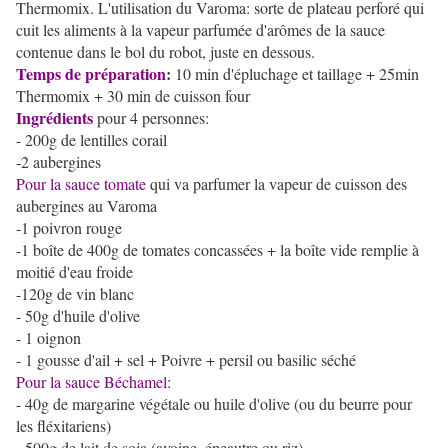
Thermomix. L'utilisation du Varoma: sorte de plateau perforé qui
cuit les aliments à la vapeur parfumée d'arômes de la sauce
contenue dans le bol du robot, juste en dessous.
Temps de préparation
:
10 min d'épluchage et taillage + 25min
Thermomix + 30 min de cuisson four
Ingrédients
pour 4 personnes:
- 200g de lentilles corail
-2 aubergines
Pour la sauce tomate
qui va parfumer la vapeur de cuisson des
aubergines au Varoma
-1 poivron rouge
-1 boîte de 400g de tomates concassées + la boîte vide remplie à
moitié d'eau froide
-
120g de vin blanc
- 50g d'huile d'olive
- 1 oignon
- 1 gousse d'ail + sel + Poivre + persil ou basilic séché
Pour la sauce Béchamel:
- 40g de margarine végétale ou huile d'olive (ou du beurre pour
les fléxitariens)
- 500g de lait de soja (avoine, épeautre ou riz)