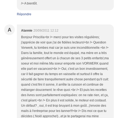
/> A bientôt.
Répondre
A
Alannie
20/09/2011 12:12
Bonjour Priscilla<br /> merci pour tes visites régulières;
j'apprécie de voir que j'ai de fidèles lecteurs!<br /> Question
Vorwerk, tu tombes mal car je suis une inconditionnelle.<br />
Dans la famille, tout le monde est équipé, ma mère en a très
généreusement offert un à chacun de ses 3 petits enfants!,ma
soeur et moi même.Ma soeur emporte son VORWERK quand
elle part en vacances!<br /> Oui, c'est un bon investissement,
car il fait gagner du temps en vaisselle et surtout il offre la
sécurité de faire tranquillement autre chose pendant qu'il cuit:
quand c'est fini il sonne, il arrête la cuisson et continue de
mélanger doucement: le rêve quoi.<br /> Et puis les recettes
des livres sont parfaitement expliquées: on ne rate rien, et ça,
c'est géant.<br /> En plus il est solide, le moteur est costaud.
Un défaut? , oui, il est trop bruyant à mon goût...j'envoie des
mails à l'entreprise pour les tanner!!!<br /> Dis moi ce que tu
décides ( Noël approche!)...et je te partagerai ma mine