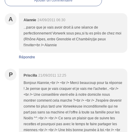
Ajouter un commentaire
A
Alannie
24/09/2011 06:30
...parce que je vais avoir droit à une séance de
perfectionnement Vorwerk sous peu,si tu es près de chez moi
(Rhône Alpes, entre Grenoble et Chambéry)je peux
t'inviter<br /> Alannie
Répondre
P
Priscilla
21/09/2011 12:25
Bonjour Alannie,<br /> <br /> Merci beaucoup pour ta réponse
! Je pense que je vais craquer et je vais me l'acheter...<br />
<br /> Une conseillère vient-elle à notre domicile nous
montrer comment cela marche ?<br /> <br /> J'espère devenir
comme toi plus tard une Vorwekeuse inconditionelle qui ne
part pas sans sa machine et l'offre à toute sa famille pour les
Noëls ^^.<br /> <br /> Ce sera un plaisir que de suivre tes
recettes et pourquoi pas avec le temps te faire partager les
miennes.<br /> <br /> Une très bonne journée à toi.<br /> <br