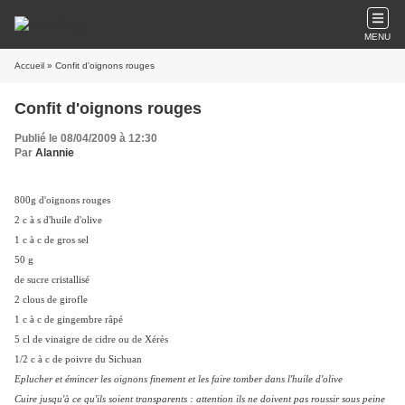
MENU
Accueil
» Confit d'oignons rouges
Confit d'oignons rouges
Publié le 08/04/2009 à 12:30
Par
Alannie
800g d'oignons rouges
2 c à s d'huile d'olive
1 c à c de gros sel
50 g
de sucre cristallisé
2 clous de girofle
1 c à c de gingembre râpé
5 cl de vinaigre de cidre ou de Xérès
1/2 c à c de poivre du Sichuan
Eplucher et émincer les oignons finement et les faire tomber dans l'huile d'olive
Cuire jusqu'à ce qu'ils soient transparents : attention ils ne doivent pas roussir sous peine