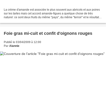
La crème d'amande est associée le plus souvent aux abricots et aux poires
sur les tartes mais cet accord amande-figues a quelque chose de très
naturel: ce sont deux fruits du même "pays", du même "terroir" et le résultat
est gourmand et léger en bouche...
Foie gras mi-cuit et confit d'oignons rouges
Publié le 03/04/2009 à 12:00
Par
Alannie